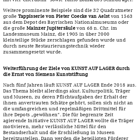
Weitere prominente Beispiele sind die 32 Quadratmeter
große
Tappisserie von Pieter Coecke van Aelst
von 1563
aus dem Depot des Bayrischen Nationalmuseums oder
die große
Mainzer Jupitersäule
von 68 n. Chr. im
Landesmuseum Mainz, die 1905 in über 2000
kleinteilige Stücke zerschlagen gefunden wurde und
durch neuste Restaurierungstechnik wieder
zusammengesetzt wurde.
Weiterführung der Ziele von KUNST AUF LAGER durch
die Ernst von Siemens Kunststiftung
Nach fünf Jahren läuft KUNST AUF LAGER Ende 2018 aus.
Das Thema bleibt allerdings akut. Kulturpolitik, Träger
und Museen, zu deren Pflichtaufgaben der Erhalt der
ihnen anvertrauten Schätze gehört, sollen sich nicht an
die umfangreichen und regelmäßigen Drittmittel für
ihre Depots „gewöhnen“. Die für begrenzte Zeit
agierende Initiative KUNST AUF LAGER wollte die Träger
motivieren, mehr verlässliche Mittel für den
Bestandserhalt und die Erschließung in Museen
bereitzustellen. Dann werden die beteiligten Förderer