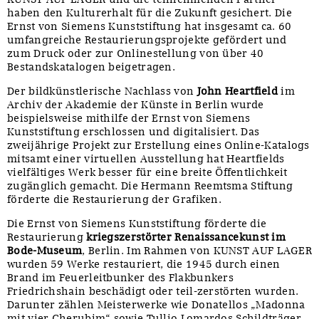
haben den Kulturerhalt für die Zukunft gesichert. Die
Ernst von Siemens Kunststiftung hat insgesamt ca. 60
umfangreiche Restaurierungsprojekte gefördert und
zum Druck oder zur Onlinestellung von über 40
Bestandskatalogen beigetragen.
Der bildkünstlerische Nachlass von
John Heartfield
im
Archiv der Akademie der Künste in Berlin wurde
beispielsweise mithilfe der Ernst von Siemens
Kunststiftung erschlossen und digitalisiert. Das
zweijährige Projekt zur Erstellung eines Online-Katalogs
mitsamt einer virtuellen Ausstellung hat Heartfields
vielfältiges Werk besser für eine breite Öffentlichkeit
zugänglich gemacht. Die Hermann Reemtsma Stiftung
förderte die Restaurierung der Grafiken.
Die Ernst von Siemens Kunststiftung förderte die
Restaurierung
kriegszerstörter Renaissancekunst im
Bode-Museum
, Berlin. Im Rahmen von KUNST AUF LAGER
wurden 59 Werke restauriert, die 1945 durch einen
Brand im Feuerleitbunker des Flakbunkers
Friedrichshain beschädigt oder teil-zerstörten wurden.
Darunter zählen Meisterwerke wie Donatellos „Madonna
mit vier Cherubim“ sowie Tullio Lomardos Schildträger.