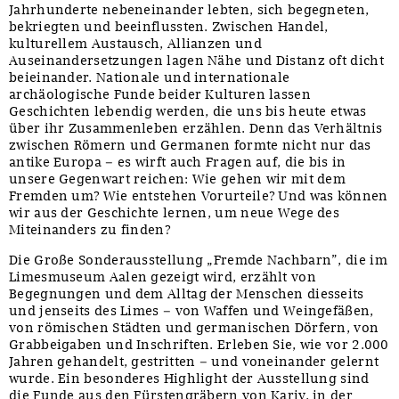
Jahrhunderte nebeneinander lebten, sich begegneten,
bekriegten und beeinflussten. Zwischen Handel,
kulturellem Austausch, Allianzen und
Auseinandersetzungen lagen Nähe und Distanz oft dicht
beieinander. Nationale und internationale
archäologische Funde beider Kulturen lassen
Geschichten lebendig werden, die uns bis heute etwas
über ihr Zusammenleben erzählen. Denn das Verhältnis
zwischen Römern und Germanen formte nicht nur das
antike Europa – es wirft auch Fragen auf, die bis in
unsere Gegenwart reichen: Wie gehen wir mit dem
Fremden um? Wie entstehen Vorurteile? Und was können
wir aus der Geschichte lernen, um neue Wege des
Miteinanders zu finden?
Die Große Sonderausstellung „Fremde Nachbarn”, die im
Limesmuseum Aalen gezeigt wird, erzählt von
Begegnungen und dem Alltag der Menschen diesseits
und jenseits des Limes – von Waffen und Weingefäßen,
von römischen Städten und germanischen Dörfern, von
Grabbeigaben und Inschriften. Erleben Sie, wie vor 2.000
Jahren gehandelt, gestritten – und voneinander gelernt
wurde. Ein besonderes Highlight der Ausstellung sind
die Funde aus den Fürstengräbern von Kariv, in der