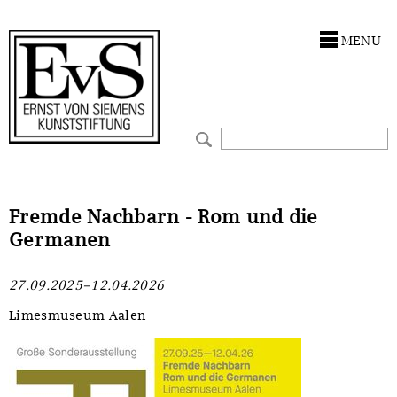
Antragstellung
Stiftung
MENU
Förderphilosophie
Ankauf
Gremien
Restaurierungen
Jahresberichte
Ausstellungen
Preis für Kunst & Handel
Bestandskataloge
Fremde Nachbarn - Rom und die
Germanen
Presse und Neuigkeiten
Werkverzeichnisse
27.09.2025–12.04.2026
Stellenangebote
UKRAINE-Förderlinie
Limesmuseum Aalen
Zwischenfinanzierung