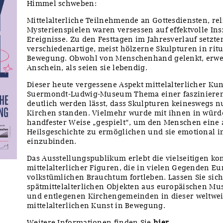
Himmel schweben:
Mittelalterliche Teilnehmende an Gottesdiensten, r
Mysterienspielen waren versessen auf effektvolle In
Ereignisse. Zu den Festtagen im Jahresverlauf setzte
verschiedenartige, meist hölzerne Skulpturen in ri
Bewegung. Obwohl von Menschenhand gelenkt, erwec
Anschein, als seien sie lebendig.
Dieser heute vergessene Aspekt mittelalterlicher Ku
Suermondt-Ludwig-Museum Thema einer faszinieren
deutlich werden lässt, dass Skulpturen keineswegs nu
Kirchen standen. Vielmehr wurde mit ihnen in würde
handfester Weise „gespielt“, um den Menschen eine 
Heilsgeschichte zu ermöglichen und sie emotional 
einzubinden.
Das Ausstellungspublikum erlebt die vielseitigen k
mittelalterlicher Figuren, die in vielen Gegenden Eu
volkstümlichen Brauchtum fortleben. Lassen Sie sic
spätmittelalterlichen Objekten aus europäischen M
und entlegenen Kirchengemeinden in dieser weltwei
mittelalterlichen Kunst in Bewegung.
Weitere Informationen finden Sie
hier
.