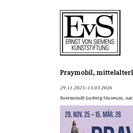
Antragstellung
Stiftung
Förderphilosophie
Ankauf
Gremien
Restaurierungen
Jahresberichte
Ausstellungen
Preis für Kunst & Handel
Bestandskataloge
Praymobil, mittelalter
Presse und Neuigkeiten
Werkverzeichnisse
29.11.2025–15.03.2026
Stellenangebote
UKRAINE-Förderlinie
Suermondt-Ludwig-Museum, Aa
Zwischenfinanzierung