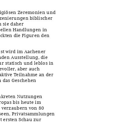
eligiösen Zeremonien und
szenierungen biblischer
n sie daher
tuellen Handlungen in
kten die Figuren den
nst wird im Aachener
den Ausstellung, die
r statisch und leblos in
voller, aber auch
aktive Teilnahme an der
in das Geschehen
onkreten Nutzungen
ropas bis heute im
h verzaubern von 80
useen, Privatsammlungen
t ersten Schau zur