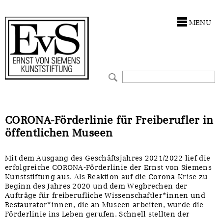
Antragstellung
Stiftung
MENU
Förderphilosophie
Ankauf
Gremien
Restaurierungen
Jahresberichte
Ausstellungen
Preis für Kunst & Handel
Bestandskataloge
CORONA-Förderlinie für Freiberufler in
öffentlichen Museen
Presse und Neuigkeiten
Werkverzeichnisse
Mit dem Ausgang des Geschäftsjahres 2021/2022 lief die
Stellenangebote
UKRAINE-Förderlinie
erfolgreiche CORONA-Förderlinie der Ernst von Siemens
Kunststiftung aus. Als Reaktion auf die Corona-Krise zu
Zwischenfinanzierung
Beginn des Jahres 2020 und dem Wegbrechen der
Aufträge für freiberufliche Wissenschaftler*innen und
Restaurator*innen, die an Museen arbeiten, wurde die
Förderlinie ins Leben gerufen. Schnell stellten der