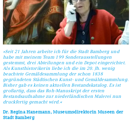
»Seit 21 Jahren arbeite ich für die Stadt Bamberg und
habe mit meinem Team 199 Sonderausstellungen
gestemmt, drei Abteilungen und ein Depot eingerichtet.
Als Kunsthistorikerin liebe ich die im 20. Jh. wenig
beachtete Gemäldesammlung der schon 1838
gegründeten Städtischen Kunst- und Gemäldesammlung.
Bisher gab es keinen aktuellen Bestandskatalog. Es ist
großartig, dass das Roh-Manuskript der ersten
Bestandsaufnahme zur niederländischen Malerei nun
druckfertig gemacht wird.«
Dr. Regina Hanemann, Museumsdirektorin Museen der
Stadt Bamberg