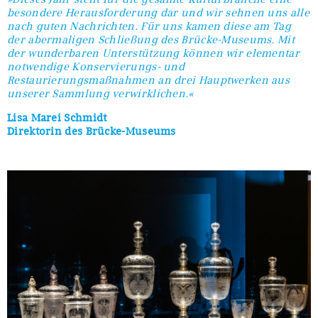
besondere Herausforderung dar und wir sehnen uns alle
nach guten Nachrichten. Für uns kamen diese am Tag
der abermaligen Schließung des Brücke-Museums. Mit
der wunderbaren Unterstützung können wir elementar
notwendige Konservierungs- und
Restaurierungsmaßnahmen an drei Hauptwerken aus
unserer Sammlung verwirklichen.«
Lisa Marei Schmidt
Direktorin des Brücke-Museums