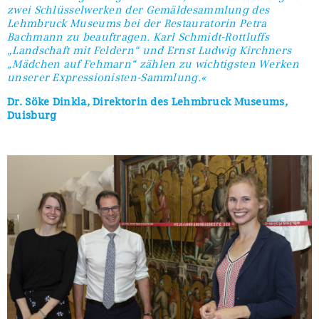
zwei Schlüsselwerken der Gemäldesammlung des
Lehmbruck Museums bei der Restauratorin Petra
Bachmann zu beauftragen. Karl Schmidt-Rottluffs
„Landschaft mit Feldern“ und Ernst Ludwig Kirchners
„Mädchen auf Fehmarn“ zählen zu wichtigsten Werken
unserer Expressionisten-Sammlung.«
Dr. Söke Dinkla, Direktorin des Lehmbruck Museums,
Duisburg