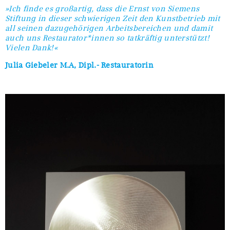
»Ich finde es großartig, dass die Ernst von Siemens
Stiftung in dieser schwierigen Zeit den Kunstbetrieb mit
all seinen dazugehörigen Arbeitsbereichen und damit
auch uns Restaurator*innen so tatkräftig unterstützt!
Vielen Dank!«
Julia Giebeler M.A, Dipl.- Restauratorin