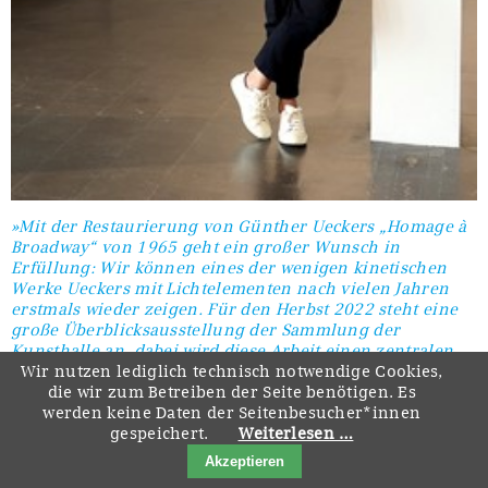
»Mit der Restaurierung von Günther Ueckers „Homage à
Broadway“ von 1965 geht ein großer Wunsch in
Erfüllung: Wir können eines der wenigen kinetischen
Werke Ueckers mit Lichtelementen nach vielen Jahren
erstmals wieder zeigen. Für den Herbst 2022 steht eine
große Überblicksausstellung der Sammlung der
Kunsthalle an, dabei wird diese Arbeit einen zentralen
Platz der kinetischen Abteilung einnehmen. Unser
Wir nutzen lediglich technisch notwendige Cookies,
herzlicher Dank geht an die Ernst von Siemens
die wir zum Betreiben der Seite benötigen. Es
Kunststiftung für die Unterstützung.«
werden keine Daten der Seitenbesucher*innen
gespeichert.
Weiterlesen …
Dr. des. Nico Anklam, Direktor der städtischen Museen
Akzeptieren
und Leiter der Kunsthalle Recklinghausen