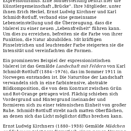
Expressionismus. Eine Sonderstellung besitzt hier die
Künstlergemeinschaft „Brücke“. Ihre Mitglieder, unter
ihnen Erich Heckel, Ernst Ludwig Kirchner und Karl
Schmidt-Rotluff, verband eine gemeinsame
Lebenseinstellung und die Überzeugung, dass die
Malerei zu einer neuen „Lebensfreiheit“ führen kann.
Um dies zu erreichen, befreiten sie die Farbe von ihrer
Funktion, die Natur abzubilden. Mit kräftigen
Pinselstrichen und leuchtender Farbe steigerten sie die
Intensität und vereinfachten die Formen.
Ein prominentes Beispiel der expressionistischen
Malerei ist das Gemälde
Landschaft mit Feldern
von Karl
Schmidt-Rottluff (1884–1976), das im Sommer 1911 in
Norwegen entstanden ist. Die Naturtöne der Landschaft
verwandeln sich in eine farbintensive, abstrakte
Bildkomposition, die von dem Kontrast zwischen Grün
und Rot-Orange getragen wird. Flächig schieben sich
Vordergrund und Hintergrund ineinander und
formieren sich zu einer tektonischen Einheit von großer
Ruhe. Schmidt-Rottluff strebt nach matten Oberflächen,
an denen sich das Licht möglichst diffus brechen kann.
Ernst Ludwig Kirchners (1880–1938) Gemälde
Mädchen