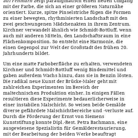
auf Fehmarn
zeigt paradigmatisch einen neuen Umgang
mit der Farbe, die sich an einer größeren Naturnähe
orientiert. Kurze, spitze Pinselstriche fügen die Formen
zu einer bewegten, rhythmisierten Landschaft mit den
zwei geschwungenen Mädchenakten in ihrem Zentrum.
Kirchner verwandelt ähnlich wie Schmidt-Rottluff, wenn
auch mit anderen Mitteln, den Landschaftsraum in eine
Flächenkomposition. So entsteht eine Harmonie, die
einen Gegenpol zur Welt der Großstadt des frühen 20.
Jahrhunderts bildet.
Um eine matte Farboberfläche zu erhalten, verwendeten
Kirchner und Schmidt-Rottluff wenig Bindemittel und
gaben außerdem Wachs hinzu, dass sie in Benzin lösten.
Die radikal neue Kunst der Brücke-Maler geht mit
zahlreichen Experimenten im Bereich der
maltechnischen Produktion einher. In einigen Fällen
resultieren diese Experimente bedauerlicherweise in
einer instabilen Malschicht. So weisen beide Gemälde
diverse gefährdete Malschichtbereiche und -verluste auf.
Durch die Förderung der Ernst von Siemens
Kunststiftung konnte Dipl.-Rest. Petra Bachmann, eine
ausgewiesene Spezialistin für Gemälderestaurierung,
mit der Bearbeitung der beiden Werke beauftragt