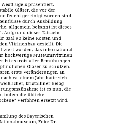
Westflügels präsentiert.
abile Gläser, die vor der
nd feucht gereinigt worden sind.
teinflüsse durch Ausbildung
che, allgemein bekannt ist dieses
. Aufgrund dieser Tatsache
ür Saal 92 keine Kosten und
n Vitrinenbau gestellt. Die
iziert worden, das international
für hochwertige Museumsvitrinen
er ist es trotz aller Bemühungen
findlichen Gläser zu schützen.
waren erste Veränderungen an
nach ca. einem Jahr hatte sich
eißlicher, kristalliner Belag
ierungsmaßnahme ist es nun, die
n, indem die übliche
kene“ Verfahren ersetzt wird.
ammlung des Bayerischen
ationalmuseum, Foto: Dr.