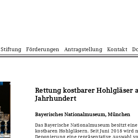
Navigation
Stiftung
Förderungen
Antragstellung
Kontakt
D
überspringen
Rettung kostbarer Hohlgläser 
Jahrhundert
Bayerisches Nationalmuseum, München
Das Bayerische Nationalmuseum besitzt ei
kostbaren Hohlgläsern. Seit Juni 2018 wird n
Deponierung eine repräsentative Auswahl vo