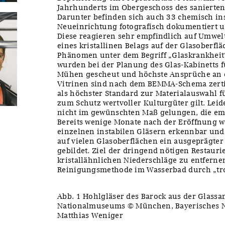
Jahrhunderts im Obergeschoss des sanierten 
Darunter befinden sich auch 33 chemisch inst
Neueinrichtung fotografisch dokumentiert u
Diese reagieren sehr empfindlich auf Umwel
eines kristallinen Belags auf der Glasoberflä
Phänomen unter dem Begriff „Glaskrankheit“
wurden bei der Planung des Glas-Kabinetts f
Mühen gescheut und höchste Ansprüche an de
Vitrinen sind nach dem BEMMA-Schema zertif
als höchster Standard zur Materialauswahl 
zum Schutz wertvoller Kulturgüter gilt. Leid
nicht im gewünschten Maß gelungen, die emp
Bereits wenige Monate nach der Eröffnung 
einzelnen instabilen Gläsern erkennbar und 
auf vielen Glasoberflächen ein ausgeprägter w
gebildet. Ziel der dringend nötigen Restaur
kristallähnlichen Niederschläge zu entferne
Reinigungsmethode im Wasserbad durch „troc
Abb. 1 Hohlgläser des Barock aus der Glass
Nationalmuseums © München, Bayerisches N
Matthias Weniger