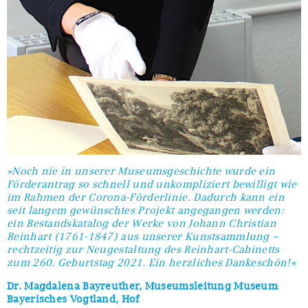
»Noch nie in unserer Museumsgeschichte wurde ein
Förderantrag so schnell und unkompliziert bewilligt wie
im Rahmen der Corona-Förderlinie. Dadurch kann ein
seit langem gewünschtes Projekt angegangen werden:
ein Bestandskatalog der Werke von Johann Christian
Reinhart (1761-1847) aus unserer Kunstsammlung –
rechtzeitig zur Neugestaltung des Reinhart-Cabinetts
zum 260. Geburtstag 2021. Ein herzliches Dankeschön!«
Dr. Magdalena Bayreuther, Museumsleitung Museum
Bayerisches Vogtland, Hof