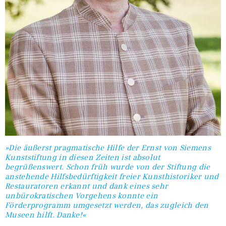
»Die äußerst pragmatische Hilfe der Ernst von Siemens
Kunststiftung in diesen Zeiten ist absolut
begrüßenswert. Schon früh wurde von der Stiftung die
anstehende Hilfsbedürftigkeit freier Kunsthistoriker und
Restauratoren erkannt und dank eines sehr
unbürokratischen Vorgehens konnte ein
Förderprogramm umgesetzt werden, das zugleich den
Museen hilft. Danke!«