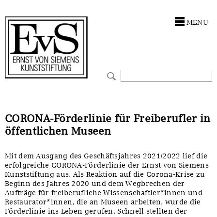
Antragstellung
Stiftung
MENU
Förderphilosophie
Ankauf
Gremien
Restaurierungen
Jahresberichte
Ausstellungen
Preis für Kunst & Handel
Bestandskataloge
CORONA-Förderlinie für Freiberufler in
öffentlichen Museen
Presse und Neuigkeiten
Werkverzeichnisse
Mit dem Ausgang des Geschäftsjahres 2021/2022 lief die
Stellenangebote
UKRAINE-Förderlinie
erfolgreiche CORONA-Förderlinie der Ernst von Siemens
Kunststiftung aus. Als Reaktion auf die Corona-Krise zu
Zwischenfinanzierung
Beginn des Jahres 2020 und dem Wegbrechen der
Aufträge für freiberufliche Wissenschaftler*innen und
Restaurator*innen, die an Museen arbeiten, wurde die
Förderlinie ins Leben gerufen. Schnell stellten der