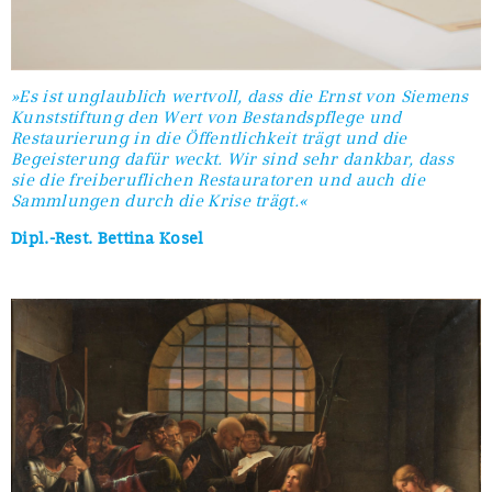
»Es ist unglaublich wertvoll, dass die Ernst von Siemens
Kunststiftung den Wert von Bestandspflege und
Restaurierung in die Öffentlichkeit trägt und die
Begeisterung dafür weckt. Wir sind sehr dankbar, dass
sie die freiberuflichen Restauratoren und auch die
Sammlungen durch die Krise trägt.«
Dipl.-Rest. Bettina Kosel