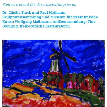
Stellvertretend für das Ausstellungsteam:
Dr. Cäcilia Fluck und Paul Hofmann,
Skulpturensammlung und Museum für Byzantinische
Kunst; Wolfgang Maßmann, Antikensammlung; Tina
Dömling, freiberufliche Restauratorin