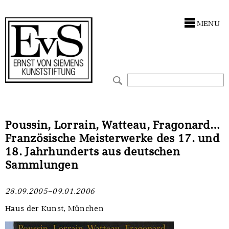
Antragstellung
Stiftung
MENU
Förderphilosophie
Ankauf
Gremien
Restaurierungen
Jahresberichte
Ausstellungen
Preis für Kunst & Handel
Bestandskataloge
Poussin, Lorrain, Watteau, Fragonard…
Französische Meisterwerke des 17. und
Presse und Neuigkeiten
Werkverzeichnisse
18. Jahrhunderts aus deutschen
Sammlungen
Stellenangebote
UKRAINE-Förderlinie
28.09.2005–09.01.2006
Zwischenfinanzierung
Haus der Kunst, München