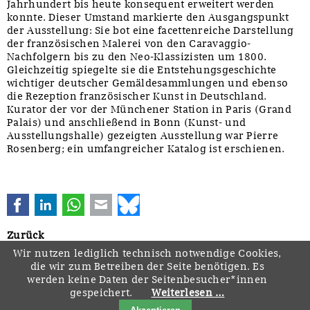
Jahrhundert bis heute konsequent erweitert werden
konnte. Dieser Umstand markierte den Ausgangspunkt
der Ausstellung: Sie bot eine facettenreiche Darstellung
der französischen Malerei von den Caravaggio-
Nachfolgern bis zu den Neo-Klassizisten um 1800.
Gleichzeitig spiegelte sie die Entstehungsgeschichte
wichtiger deutscher Gemäldesammlungen und ebenso
die Rezeption französischer Kunst in Deutschland.
Kurator der vor der Münchener Station in Paris (Grand
Palais) und anschließend in Bonn (Kunst- und
Ausstellungshalle) gezeigten Ausstellung war Pierre
Rosenberg; ein umfangreicher Katalog ist erschienen.
Facebook
LinkedIn
WhatsApp
E-mail
Bluesky
Zurück
Wir nutzen lediglich technisch notwendige Cookies,
die wir zum Betreiben der Seite benötigen. Es
werden keine Daten der Seitenbesucher*innen
gespeichert.
Weiterlesen …
Navigation
Startseite
Downloads
Kontakt
Impressum
Datenschutz