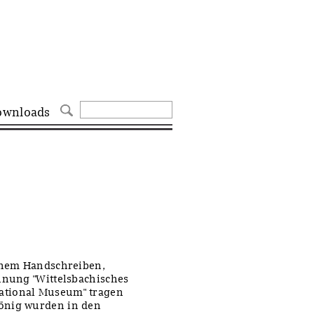
ownloads
einem Handschreiben,
hnung "Wittelsbachisches
ational Museum" tragen
önig wurden in den