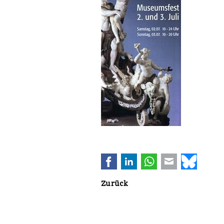
Facebook
LinkedIn
WhatsApp
E-mail
Bluesk
Zurück