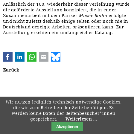
Anlässlich der 100. Wiederkehr dieser Verleihung wurde
die geförderte Ausstellung konzipiert, die in enger
Zusammenarbeit mit dem Pariser
Musée Rodin
erfolgte
und nicht zuletzt deshalb einige selten oder noch nie in
Deutschland gezeigte Arbeiten präsentieren kann. Zur
Ausstellung erschien ein umfangreicher Katalog.
Facebook
LinkedIn
WhatsApp
E-mail
Bluesky
Zurück
Navigation
Startseite
Downloads
Kontakt
Impressum
Datenschutz
Wir nutzen lediglich technisch notwendige Cookies,
überspringen
die wir zum Betreiben der Seite benötigen. Es
werden keine Daten der Seitenbesucher*innen
gespeichert.
Weiterlesen …
Akzeptieren