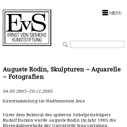
Antragstellung
Stiftung
MENU
Förderphilosophie
Ankauf
Gremien
Restaurierungen
Jahresberichte
Ausstellungen
Preis für Kunst & Handel
Bestandskataloge
Auguste Rodin, Skulpturen – Aquarelle
– Fotografien
Presse und Neuigkeiten
Werkverzeichnisse
04.09.2005–20.11.2005
Stellenangebote
UKRAINE-Förderlinie
Kunstsammlung im Stadtmuseum Jena
Zwischenfinanzierung
Unter dem Rektorat des späteren Nobelpreisträgers
Rudolf Eucken wurde Auguste Rodin im Jahr 1905 die
Ehrendoktorwürde der Universität Jena verliehen.