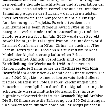
beispielhafte digitale Erschließung und Präsentation der
etwa 8.000 ostasiatischen Porzellane aus der Dresdner
Sammlung Augusts des Starken – der bedeutendsten
ihrer Art weltweit. Dies war jedoch nicht die einzige
Anerkennung des Projekts. Es erhielt zudem den
Publikumspreis beim DigAMus Award 2024 in der
Kategorie "Website oder Online Ausstellung". Und der
Erfolg setzte sich fort: Im Jahr 2025 wurde das Projekt
sowohl beim „Cultural Digitalization Forum“ der World
Internet Conference in Xi’an, China, als auch bei „The
Best in Heritage“ in Barcelona als zukunftsweisendes
Modell der Digitalisierung kulturellen Erbes
ausgezeichnet. Ähnlich vorbildlich sind die
digitale
Erschließung der Werke nach 1945
in der Neuen
Nationalgalerie Berlin sowie des
Nachlasses von John
Heartfield
im Archiv der Akademie der Künste Berlin. Die
etwa 5.000 Objekte – zumeist konservatorisch äußerst
fragile Collagen aus Fotos, Papier, Zeichnungen und
Retuschen – ermöglichen durch ihre Digitalisierung eine
schonende wissenschaftliche Nutzung. Das jüngste
digitale Werkverzeichnis ist das
Cranach Digital Archive
.
Die EvSK finanzierte die Erfassung von 300 Zeichnungen
und malerischen Studien sowie 600 druckgraphischen