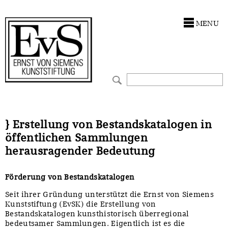
Antragstellung
Stiftung
MENU
Förderphilosophie
Ankauf
Gremien
Restaurierungen
Jahresberichte
Ausstellungen
Preis für Kunst & Handel
Bestandskataloge
} Erstellung von Bestandskatalogen in
öffentlichen Sammlungen
Presse und Neuigkeiten
Werkverzeichnisse
herausragender Bedeutung
Stellenangebote
UKRAINE-Förderlinie
Förderung von Bestandskatalogen
Zwischenfinanzierung
Seit ihrer Gründung unterstützt die Ernst von Siemens
Kunststiftung (EvSK) die Erstellung von
Bestandskatalogen kunsthistorisch überregional
bedeutsamer Sammlungen. Eigentlich ist es die