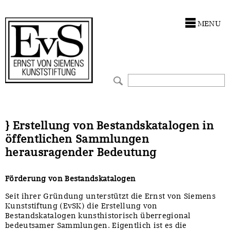
Antragstellung
Stiftung
MENU
Förderphilosophie
Ankauf
Gremien
Restaurierungen
Jahresberichte
Ausstellungen
Preis für Kunst & Handel
Bestandskataloge
} Erstellung von Bestandskatalogen in
öffentlichen Sammlungen
Presse und Neuigkeiten
Werkverzeichnisse
herausragender Bedeutung
Stellenangebote
UKRAINE-Förderlinie
Förderung von Bestandskatalogen
Zwischenfinanzierung
Seit ihrer Gründung unterstützt die Ernst von Siemens
Kunststiftung (EvSK) die Erstellung von
Bestandskatalogen kunsthistorisch überregional
bedeutsamer Sammlungen. Eigentlich ist es die