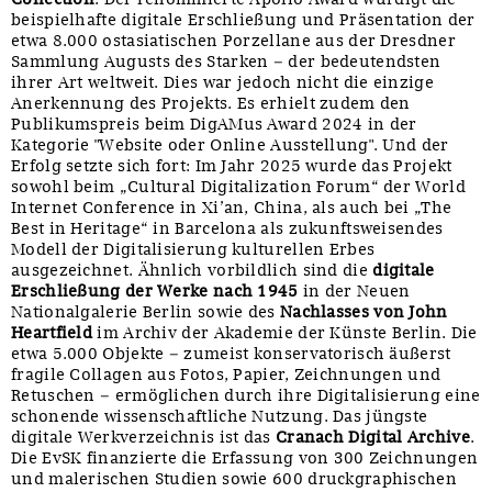
beispielhafte digitale Erschließung und Präsentation der
etwa 8.000 ostasiatischen Porzellane aus der Dresdner
Sammlung Augusts des Starken – der bedeutendsten
ihrer Art weltweit. Dies war jedoch nicht die einzige
Anerkennung des Projekts. Es erhielt zudem den
Publikumspreis beim DigAMus Award 2024 in der
Kategorie "Website oder Online Ausstellung". Und der
Erfolg setzte sich fort: Im Jahr 2025 wurde das Projekt
sowohl beim „Cultural Digitalization Forum“ der World
Internet Conference in Xi’an, China, als auch bei „The
Best in Heritage“ in Barcelona als zukunftsweisendes
Modell der Digitalisierung kulturellen Erbes
ausgezeichnet. Ähnlich vorbildlich sind die
digitale
Erschließung der Werke nach 1945
in der Neuen
Nationalgalerie Berlin sowie des
Nachlasses von John
Heartfield
im Archiv der Akademie der Künste Berlin. Die
etwa 5.000 Objekte – zumeist konservatorisch äußerst
fragile Collagen aus Fotos, Papier, Zeichnungen und
Retuschen – ermöglichen durch ihre Digitalisierung eine
schonende wissenschaftliche Nutzung. Das jüngste
digitale Werkverzeichnis ist das
Cranach Digital Archive
.
Die EvSK finanzierte die Erfassung von 300 Zeichnungen
und malerischen Studien sowie 600 druckgraphischen