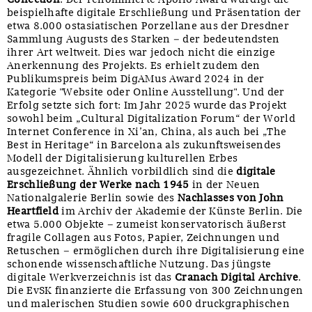
beispielhafte digitale Erschließung und Präsentation der
etwa 8.000 ostasiatischen Porzellane aus der Dresdner
Sammlung Augusts des Starken – der bedeutendsten
ihrer Art weltweit. Dies war jedoch nicht die einzige
Anerkennung des Projekts. Es erhielt zudem den
Publikumspreis beim DigAMus Award 2024 in der
Kategorie "Website oder Online Ausstellung". Und der
Erfolg setzte sich fort: Im Jahr 2025 wurde das Projekt
sowohl beim „Cultural Digitalization Forum“ der World
Internet Conference in Xi’an, China, als auch bei „The
Best in Heritage“ in Barcelona als zukunftsweisendes
Modell der Digitalisierung kulturellen Erbes
ausgezeichnet. Ähnlich vorbildlich sind die
digitale
Erschließung der Werke nach 1945
in der Neuen
Nationalgalerie Berlin sowie des
Nachlasses von John
Heartfield
im Archiv der Akademie der Künste Berlin. Die
etwa 5.000 Objekte – zumeist konservatorisch äußerst
fragile Collagen aus Fotos, Papier, Zeichnungen und
Retuschen – ermöglichen durch ihre Digitalisierung eine
schonende wissenschaftliche Nutzung. Das jüngste
digitale Werkverzeichnis ist das
Cranach Digital Archive
.
Die EvSK finanzierte die Erfassung von 300 Zeichnungen
und malerischen Studien sowie 600 druckgraphischen