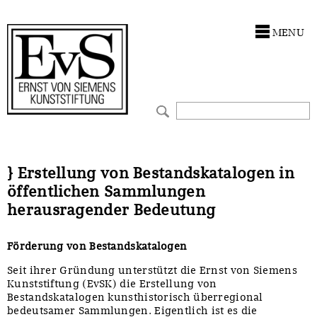
Antragstellung
Stiftung
MENU
Förderphilosophie
Ankauf
Gremien
Restaurierungen
Jahresberichte
Ausstellungen
Preis für Kunst & Handel
Bestandskataloge
} Erstellung von Bestandskatalogen in
öffentlichen Sammlungen
Presse und Neuigkeiten
Werkverzeichnisse
herausragender Bedeutung
Stellenangebote
UKRAINE-Förderlinie
Förderung von Bestandskatalogen
Zwischenfinanzierung
Seit ihrer Gründung unterstützt die Ernst von Siemens
Kunststiftung (EvSK) die Erstellung von
Bestandskatalogen kunsthistorisch überregional
bedeutsamer Sammlungen. Eigentlich ist es die