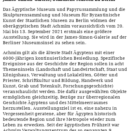
Das Ägyptische Museum und Papyrussammlung und die
Skulpturensammlung und Museum für Byzantinische
Kunst der Staatlichen Museen zu Berlin widmen der
oberägyptischen Stadt Achmîm voraussichtlich vom 20.
Mai bis 13. September 2021 erstmals eine größere
Ausstellung. Sie wird in der James-Simon-Galerie auf der
Berliner Museumsinsel zu sehen sein.
Achmîm gilt als die älteste Stadt Ägyptens mit einer
6000-jährigen kontinuierlichen Besiedlung. Spezifische
Ereignisse aus der Geschichte der Region sollen in acht
Themeninseln (Landschaft und Landwirtschaft, Staat und
Königshaus, Verwaltung und Lokaleliten, Götter und
Priester, Schriftkultur und Bildung, Handwerk und
Kunst, Grab und Totenkult, Forschungsgeschichte)
veranschaulicht werden. Die dafür ausgewählten Objekte
ermöglichen gleichzeitig, Bezüge zur überregionalen
Geschichte Ägyptens und des Mittelmeerraumes
herzustellen. Ausstellungsziel ist es, eine nahezu in
Vergessenheit geratene, aber für Ägypten historisch
bedeutende Region und ihre Metropole wieder zum
Leben zu erwecken. Seit der ägyptischen Frühzeit war
Achmîm Verwaltungszentrum des so genannten 9.