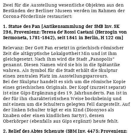
Zwei für die Ausstellung wesentliche Objekten aus den
Beständen der Berliner Museen werden im Rahmen der
Corona-Förderlinie restauriert:
1. Statue des Pan [Antikensammlung der SMB Inv. SK
236, Provenienz: Teresa de' Rossi Caetani (Herzogin von
Sermoneta, 1781-1842), seit 1841 in Berlin, H 122 cm]
Relevanz: Der Gott Pan ersetzt in griechisch-römischer
Zeit die altägyptische Lokalgottheit Min und ist ihm
gleichgesetzt. Nach ihm wird die Stadt „Panopolis“
genannt. Diesen Namen wird sie bis in die Spätantike
wahren. Als Symbol für die Stadt erhält die Skulptur
einen zentralen Platz im Ausstellungsparcours.
Bei der Skulptur handelt es sich um die römische Kopie
eines griechischen Originals. Der Kopf (zurzeit separat)
ist eine Gips-Ergänzung des 19. Jahrhunderts. Pan ist in
der für ihn charakteristischen Weise bocksbeinig und
mit einem um die Schultern gelegten Fell dargestellt. Auf
der linken Schulter trägt er ein Kind (Dionysos als
Knaben oder einen kindlichen Sartyr), dessen
Oberkörper (ebenfalls aus Gips ergänzt) heute fehlt.
2. Relief des Abtes Schenute (SBM Inv. 4475; Provenienz: