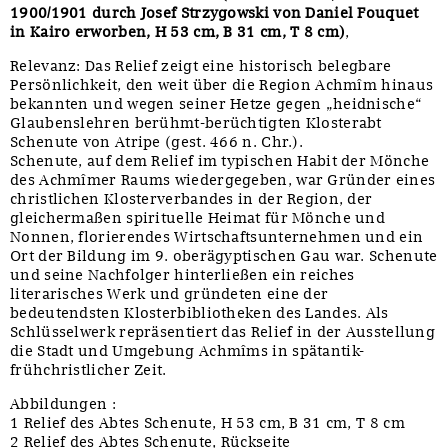
1900/1901 durch Josef Strzygowski von Daniel Fouquet
in Kairo erworben, H 53 cm, B 31 cm, T 8 cm)
,
Relevanz: Das Relief zeigt eine historisch belegbare
Persönlichkeit, den weit über die Region Achmîm hinaus
bekannten und wegen seiner Hetze gegen „heidnische“
Glaubenslehren berühmt-berüchtigten Klosterabt
Schenute von Atripe (gest. 466 n. Chr.).
Schenute, auf dem Relief im typischen Habit der Mönche
des Achmîmer Raums wiedergegeben, war Gründer eines
christlichen Klosterverbandes in der Region, der
gleichermaßen spirituelle Heimat für Mönche und
Nonnen, florierendes Wirtschaftsunternehmen und ein
Ort der Bildung im 9. oberägyptischen Gau war. Schenute
und seine Nachfolger hinterließen ein reiches
literarisches Werk und gründeten eine der
bedeutendsten Klosterbibliotheken des Landes. Als
Schlüsselwerk repräsentiert das Relief in der Ausstellung
die Stadt und Umgebung Achmîms in spätantik-
frühchristlicher Zeit.
Abbildungen :
1 Relief des Abtes Schenute, H 53 cm, B 31 cm, T 8 cm
2 Relief des Abtes Schenute, Rückseite