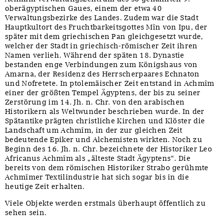
oberägyptischen Gaues, einem der etwa 40
Verwaltungsbezirke des Landes. Zudem war die Stadt
Hauptkultort des Fruchtbarkeitsgottes Mîn von Ipu, der
später mit dem griechischen Pan gleichgesetzt wurde,
welcher der Stadt in griechisch-römischer Zeit ihren
Namen verlieh. Während der späten 18. Dynastie
bestanden enge Verbindungen zum Königshaus von
Amarna, der Residenz des Herrscherpaares Echnaton
und Nofretete. In ptolemäischer Zeit entstand in Achmîm
einer der größten Tempel Ägyptens, der bis zu seiner
Zerstörung im 14. Jh. n. Chr. von den arabischen
Historikern als Weltwunder beschrieben wurde. In der
Spätantike prägten christliche Kirchen und Klöster die
Landschaft um Achmîm, in der zur gleichen Zeit
bedeutende Epiker und Alchemisten wirkten. Noch zu
Beginn des 16. Jh. n. Chr. bezeichnete der Historiker Leo
Africanus Achmîm als „älteste Stadt Ägyptens“. Die
bereits von dem römischen Historiker Strabo gerühmte
Achmîmer Textilindustrie hat sich sogar bis in die
heutige Zeit erhalten.
Viele Objekte werden erstmals überhaupt öffentlich zu
sehen sein.