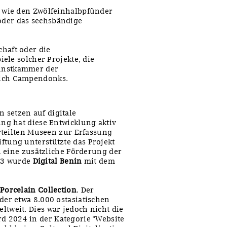
e wie den Zwölfeinhalbpfünder
oder das sechsbändige
haft oder die
ele solcher Projekte, die
Kunstkammer der
rich Campendonks.
 setzen auf digitale
ung hat diese Entwicklung aktiv
erteilten Museen zur Erfassung
ftung unterstützte das Projekt
h eine zusätzliche Förderung der
23 wurde
Digital Benin
mit dem
Porcelain Collection
. Der
der etwa 8.000 ostasiatischen
tweit. Dies war jedoch nicht die
d 2024 in der Kategorie "Website