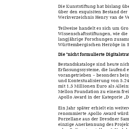
Die Kunststiftung hat bislang ü
über den exquisiten Bestand der
Werkverzeichnis Henry van de Ve
Teilweise handelt es sich um Gr
Wissenschaftsstiftungen, wie die
langjährige Forschungen zusamm
Württembergischen Herzöge in S
Die "nicht formulierte Digitalstra
Bestandskataloge sind heute nic
Erfassungssysteme, die laufend e
vorangetrieben – besonders beisp
und Kontextualisierung von 5.24
mit 1,5 Millionen Euro als Allei
Mellon Foundation zu einem fre
Apollo Award in der Kategorie „D
Ein Jahr später erhielt ein weite
renommierte Apollo Award würdigt
Porzellane aus der Dresdner Samm
einzige Anerkennung des Projekt