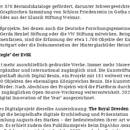
ber 370 Bestandskataloge gefördert, darunter Schwergewicht
 Graphischen Sammlung von Schloss Friedenstein in Gotha 
ldes aus der Klassik Stiftung Weimar.
oßprojekte, bei denen auch die Deutsche Forschungsgemeinsc
 Gerda Henkel Stiftung oder die VW Stiftung mitwirken. Beispi
enfassen, sind die Erfassung der etwa 1.700 Objekte der 
tuttgart oder die Dokumentation der Hinterglasbilder Hein
tegie" der EvSK
ht mehr ausschließlich gedruckte Werke. Immer mehr Museen
rgänzbar und international zugänglich sind. Die Kunststift
ielhaft durch Digital Benin, ein Projekt mit 131 weltweit v
0 Objekten des ehemaligen Königreiches Benin. Die Kunststi
nförder. Nach Abschluss des Projekts wird die Plattform durc
i zugänglichen Open-Source-Werkzeug weiterentwickelt. 20
igital Innovation of the Year" ausgezeichnet.
res Digitalprojekt dieselbe Auszeichnung:
The Royal Dresden 
 die beispielhafte digitale Erschließung und Präsentation 
lung Augusts des Starken – der bedeutendsten ihrer Art wel
s. Es erhielt zudem den Publikumspreis beim DigAMus Awar