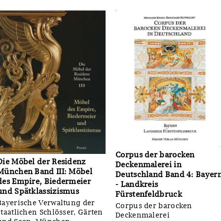
Corpus der barocken
Die Möbel der Residenz
Deckenmalerei in
München Band III: Möbel
Deutschland Band 4: Bayer
des Empire, Biedermeier
- Landkreis
und Spätklassizismus
Fürstenfeldbruck
Bayerische Verwaltung der
Corpus der barocken
staatlichen Schlösser, Gärten
Deckenmalerei