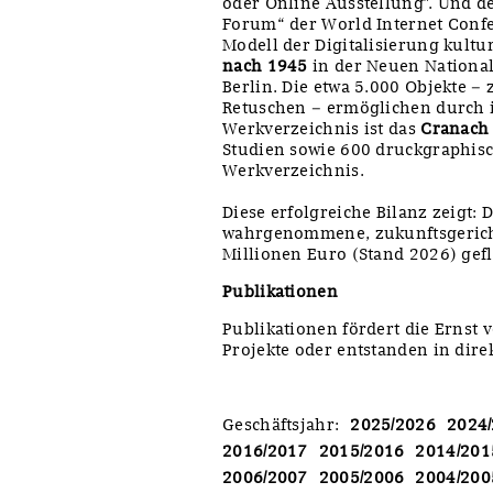
oder Online Ausstellung". Und de
Forum“ der World Internet Confer
Modell der Digitalisierung kultu
nach 1945
in der Neuen National
Berlin. Die etwa 5.000 Objekte –
Retuschen – ermöglichen durch i
Werkverzeichnis ist das
Cranach 
Studien sowie 600 druckgraphisc
Werkverzeichnis.
Diese erfolgreiche Bilanz zeigt:
wahrgenommene, zukunftsgerichte
Millionen Euro (Stand 2026) gefl
Publikationen
Publikationen fördert die Ernst 
Projekte oder entstanden in dir
Geschäftsjahr
:
2025/2026
2024
2016/2017
2015/2016
2014/201
2006/2007
2005/2006
2004/200