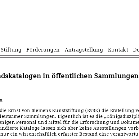
Navigation
Stiftung
Förderungen
Antragstellung
Kontakt
D
überspringen
andskatalogen in öffentlichen Sammlunge
en
die Ernst von Siemens Kunststiftung (EvSK) die Erstellung 
deutsamer Sammlungen. Eigentlich ist es die „Königsdiszip
niger, Personal und Mittel für die Erforschung und Dokum
fundierte Kataloge lassen sich aber keine Ausstellungen vo
ur ein wissenschaftlich erfasster Bestand eine verantwortu