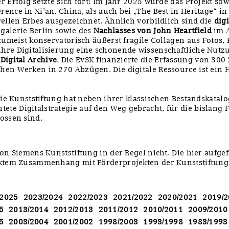
r Erfolg setzte sich fort: Im Jahr 2025 wurde das Projekt sow
ence in Xi’an, China, als auch bei „The Best in Heritage“ i
rellen Erbes ausgezeichnet. Ähnlich vorbildlich sind die
dig
galerie Berlin sowie des
Nachlasses von John Heartfield
im A
 zumeist konservatorisch äußerst fragile Collagen aus Fotos
hre Digitalisierung eine schonende wissenschaftliche Nutzu
Digital Archive
. Die EvSK finanzierte die Erfassung von 3
hen Werken in 270 Abzügen. Die digitale Ressource ist ein 
 Die Kunststiftung hat neben ihrer klassischen Bestandskatal
te Digitalstrategie auf den Weg gebracht, für die bislang 
ossen sind.
von Siemens Kunststiftung in der Regel nicht. Die hier aufge
ektem Zusammenhang mit Förderprojekten der Kunststiftung
/2025
2023/2024
2022/2023
2021/2022
2020/2021
2019/
5
2013/2014
2012/2013
2011/2012
2010/2011
2009/2010
5
2003/2004
2001/2002
1998/2003
1993/1998
1983/1993