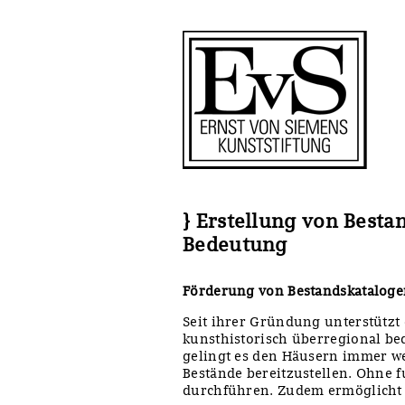
Antragstellung
Stiftung
Förderphilosophie
Ankauf
Gremien
Restaurierungen
Jahresberichte
Ausstellungen
Preis für Kunst & Handel
Bestandskataloge
} Erstellung von Best
Bedeutung
Presse und Neuigkeiten
Werkverzeichnisse
Förderung von Bestandskatalog
Stellenangebote
UKRAINE-Förderlinie
Seit ihrer Gründung unterstützt 
kunsthistorisch überregional be
Zwischenfinanzierung
gelingt es den Häusern immer we
Bestände bereitzustellen. Ohne 
durchführen. Zudem ermöglicht n