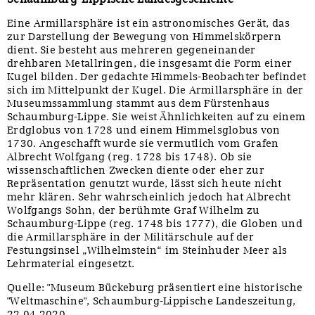
Eine Armillarsphäre ist ein astronomisches Gerät, das
zur Darstellung der Bewegung von Himmelskörpern
dient. Sie besteht aus mehreren gegeneinander
drehbaren Metallringen, die insgesamt die Form einer
Kugel bilden. Der gedachte Himmels-Beobachter befindet
sich im Mittelpunkt der Kugel. Die Armillarsphäre in der
Museumssammlung stammt aus dem Fürstenhaus
Schaumburg-Lippe. Sie weist Ähnlichkeiten auf zu einem
Erdglobus von 1728 und einem Himmelsglobus von
1730. Angeschafft wurde sie vermutlich vom Grafen
Albrecht Wolfgang (reg. 1728 bis 1748). Ob sie
wissenschaftlichen Zwecken diente oder eher zur
Repräsentation genutzt wurde, lässt sich heute nicht
mehr klären. Sehr wahrscheinlich jedoch hat Albrecht
Wolfgangs Sohn, der berühmte Graf Wilhelm zu
Schaumburg-Lippe (reg. 1748 bis 1777), die Globen und
die Armillarsphäre in der Militärschule auf der
Festungsinsel „Wilhelmstein“ im Steinhuder Meer als
Lehrmaterial eingesetzt.
Quelle: "Museum Bückeburg präsentiert eine historische
"Weltmaschine", Schaumburg-Lippische Landeszeitung,
22.04.2020.