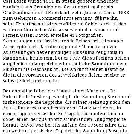
Carl Bosch wurde 1851 in Stettin geboren und lebte
zunächst aus Gründen der Gesundheit, später als
Großkaufmann und Fabrikant, zehn Jahre in Kairo. 1888
zum Geheimen Kommerzienrat ernannt, führte ihn
seine Expertise auf wirtschaftlichem Gebiet auch in den
weiteren Nordosten Afrikas sowie in den Nahen und
Fernen Osten. Davon erstellte er Fotografien,
Sammlungen und faszinierende Reisebeschreibungen.
Angeregt durch das überregionale Medienecho von
Ausstellungen des ehemaligen Museums Zeughaus in
Mannheim, heute rem, bot er 1937 die auf seinen Reisen
angelegte umfangreiche ethnologische Sammlung dem
Museum als Geschenk an. Die Ankunft seiner Bestände,
die in die Vorwirren des 2. Weltkriegs fielen, erlebte er
selbst jedoch nicht mehr.
Der damalige Leiter des Mannheimer Museums, Dr.
Robert Pfaff-Giesberg, würdigte die Sammlung Bosch und
insbesondere die Teppiche, die seiner Meinung nach den
Ausstellungsräumen besonderen Glanz verliehen, in
einem eigens verfassten Beitrag. Insbesondere hebt er
dabei einen der aus Tabriz stammenden Knüpfteppiche
heraus. Zuvor war bereits Anfang der 1950er Jahre u.a.
ein weiterer persischer Teppich der Sammlung Bosch in