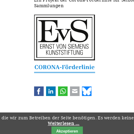
Sammlungen
Facebook
LinkedIn
WhatsApp
E-mail
Bluesky
 die wir zum Betreiben der Seite benötigen. Es werden kein
Weiterlesen …
Navigation
Startseite
Downloads
Kontakt
Impressum
Datenschutz
Akzeptieren
überspringen