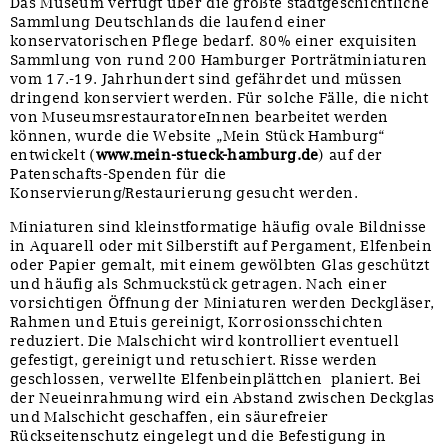
Das Museum verfügt über die größte stadtgeschichtliche
Sammlung Deutschlands die laufend einer
konservatorischen Pflege bedarf. 80% einer exquisiten
Sammlung von rund 200 Hamburger Porträtminiaturen
vom 17.-19. Jahrhundert sind gefährdet und müssen
dringend konserviert werden. Für solche Fälle, die nicht
von MuseumsrestauratoreInnen bearbeitet werden
können, wurde die Website „Mein Stück Hamburg“
entwickelt (
www.mein-stueck-hamburg.de
) auf der
Patenschafts-Spenden für die
Konservierung/Restaurierung gesucht werden.
Miniaturen sind kleinstformatige häufig ovale Bildnisse
in Aquarell oder mit Silberstift auf Pergament, Elfenbein
oder Papier gemalt, mit einem gewölbten Glas geschützt
und häufig als Schmuckstück getragen. Nach einer
vorsichtigen Öffnung der Miniaturen werden Deckgläser,
Rahmen und Etuis gereinigt, Korrosionsschichten
reduziert. Die Malschicht wird kontrolliert eventuell
gefestigt, gereinigt und retuschiert. Risse werden
geschlossen, verwellte Elfenbeinplättchen planiert. Bei
der Neueinrahmung wird ein Abstand zwischen Deckglas
und Malschicht geschaffen, ein säurefreier
Rückseitenschutz eingelegt und die Befestigung in