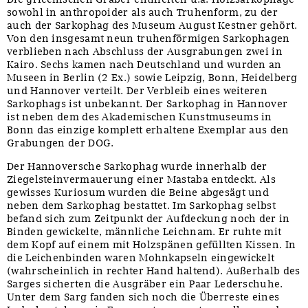
sowohl in anthropoider als auch Truhenform, zu der
auch der Sarkophag des Museum August Kestner gehört.
Von den insgesamt neun truhenförmigen Sarkophagen
verblieben nach Abschluss der Ausgrabungen zwei in
Kairo. Sechs kamen nach Deutschland und wurden an
Museen in Berlin (2 Ex.) sowie Leipzig, Bonn, Heidelberg
und Hannover verteilt. Der Verbleib eines weiteren
Sarkophags ist unbekannt. Der Sarkophag in Hannover
ist neben dem des Akademischen Kunstmuseums in
Bonn das einzige komplett erhaltene Exemplar aus den
Grabungen der DOG.
Der Hannoversche Sarkophag wurde innerhalb der
Ziegelsteinvermauerung einer Mastaba entdeckt. Als
gewisses Kuriosum wurden die Beine abgesägt und
neben dem Sarkophag bestattet. Im Sarkophag selbst
befand sich zum Zeitpunkt der Aufdeckung noch der in
Binden gewickelte, männliche Leichnam. Er ruhte mit
dem Kopf auf einem mit Holzspänen gefüllten Kissen. In
die Leichenbinden waren Mohnkapseln eingewickelt
(wahrscheinlich in rechter Hand haltend). Außerhalb des
Sarges sicherten die Ausgräber ein Paar Lederschuhe.
Unter dem Sarg fanden sich noch die Überreste eines