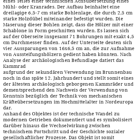
eines Teiles einer technischen Achsübersetzung eines
Mühl- oder Kranrades. Der Aufbau beinhaltet eine
dreilagige 6,5-7 cm starke Bohlenlage, die durch 2,5 cm
starke Holzdübel miteinander befestigt wurden. Die
Maserung dieser Bohlen zeigt, dass die Hölzer mit einer
Schablone in Form geschnitten wurden. Es lassen sich
auf der Oberseite insgesamt 71 Bohrungen mit exakt 4,5
cm Durchmesser finden. Auf der Unterseite deuten sich
vier Aussparungen von 16x6,5 cm an, die zur Aufnahme
von Aussteifungshölzern gedient haben könnten. Nach
Analyse der archäologischen Befundlage datiert das
Kammrad
aufgrund der sekundären Verwendung im Brunnenbau
noch in das späte 12. Jahrhundert und stellt somit eines
der ältesten archäologisch geborgenen Kammräder und
dementsprechend den Nachweis der Verwendung von
Kenntnis bezüglich der Technik von mechanischen
Kräfteübersetzungen im Hochmittelalter in Nordeuropa
dar.
Anhand des Objektes ist der technische Wandel zu
modernen Getrieben dokumentiert und es symbolisiert
darüber hinaus die Wechselwirkung zwischen
technischem Fortschritt und der Geschichte sozialer
gesellschaftlicher Prozesse. Das Objekt ist somit