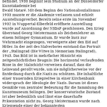
befindet. 1930 beginnt sein Studium an der Düsseldorfer
Kunstakademie bei
Ewald Mataré. Mit dem Beginn des Nationalsozialismus
1933 musste er die Akademie verlassen und erhielt
Ausstellungsverbot. Bereits seine erste im November
1932 in Wuppertal-Elberfeld eröffnete Ausstellung
wurde auf Anordnung der NSDAP geschlossen. Den Krieg
überstand Georg Meistermann als Zeichenlehrer an
einem Solinger Gymnasium. Er wurde kurz zur
Wehrmacht eingezogen, verweigerte aber den Eid auf
Hitler. In der zeit des Malverbotes entstand das Portrait
der „Stalingrad (Die Witwe in Memoriam Stalingrad),
1943. Das Bild ist in mehrfacher Hinsicht ein
zeitgeschichtliches Zeugnis: Die horizontal verlaufenden
Risse in der Malschicht verweisen darauf, dass die
Leinwand gerollt wurde, um sie möglicherweise vor der
Entdeckung durch die Nazis zu schützen. Die inhaltliche
einer trauernden Kriegswitwe in einer Kirchenbank
widersprach der Ideologie der Nazis. Darum ist dieses
Gemälde von zentraler Bedeutung für die Sammlung des
Kunstmuseum Solingen. Der konservatorische Zustand
ist aber bedenklich und lässt eine dauerhafte
Präsentation nicht zu. Georg Meistermann wurde nach
Kriegsende einer der bekanntesten