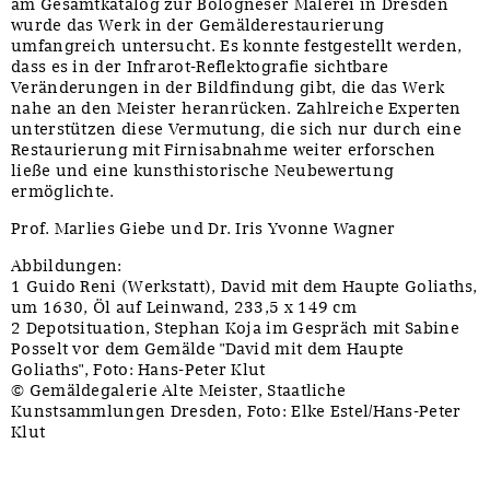
am Gesamtkatalog zur Bologneser Malerei in Dresden
wurde das Werk in der Gemälderestaurierung
umfangreich untersucht. Es konnte festgestellt werden,
dass es in der Infrarot-Reflektografie sichtbare
Veränderungen in der Bildfindung gibt, die das Werk
nahe an den Meister heranrücken. Zahlreiche Experten
unterstützen diese Vermutung, die sich nur durch eine
Restaurierung mit Firnisabnahme weiter erforschen
ließe und eine kunsthistorische Neubewertung
ermöglichte.
Prof. Marlies Giebe und Dr. Iris Yvonne Wagner
Abbildungen:
1 Guido Reni (Werkstatt), David mit dem Haupte Goliaths,
um 1630, Öl auf Leinwand, 233,5 x 149 cm
2 Depotsituation, Stephan Koja im Gespräch mit Sabine
Posselt vor dem Gemälde "David mit dem Haupte
Goliaths", Foto: Hans-Peter Klut
© Gemäldegalerie Alte Meister, Staatliche
Kunstsammlungen Dresden, Foto: Elke Estel/Hans-Peter
Klut