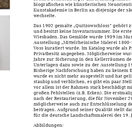
biografischen wie künstlerischen Neuorienti
Kunstakademie in Berlin an diejenige der s
wechselte.
Das 1902 gemalte „Quitzowschloss“ gehört 
und besitzt keine Inventarnummer. Die erste 
Wiesbaden. Das Gemälde wurde 1939 im Mu
Ausstellung „Mittelrheinische Malerei 1800
Voss kuratiert wurde. Im Katalog wurde als
Privatbesitz angegeben. Möglicherweise wur
Jahre zur Sicherung in den Kellerräumen d
Unterlagen dazu sowie zu der Ausstellung 19
Bisherige Nachforschung haben zu keinem Erg
wurde es nicht mehr ausgestellt und hat gelit
staubig und verblichen, es gibt ein paar Ste
vor allem ist der Rahmen stark beschädigt m
großen Fehlstellen (z.B. Ecken). Die erstmal
nach der Restaurierung, die für November 20
möglicherweise auch zur Entschlüsselung de
beitragen. Aufgrund seiner Qualität stellt 
für die deutsche Landschaftsmalerei des 19. 
Abbildungen: