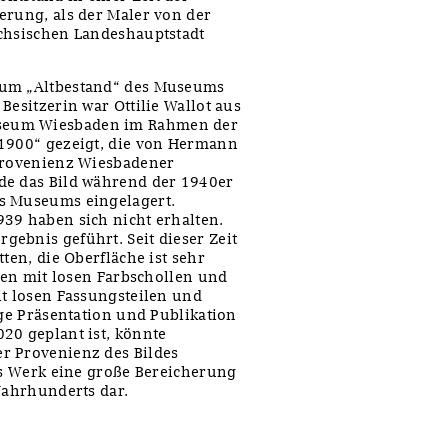
erung, als der Maler von der
ächsischen Landeshauptstadt
zum „Altbestand“ des Museums
Besitzerin war Ottilie Wallot aus
seum Wiesbaden im Rahmen der
-1900“ gezeigt, die von Hermann
 Provenienz Wiesbadener
de das Bild während der 1940er
es Museums eingelagert.
39 haben sich nicht erhalten.
ebnis geführt. Seit dieser Zeit
ten, die Oberfläche ist sehr
llen mit losen Farbschollen und
it losen Fassungsteilen und
ige Präsentation und Publikation
20 geplant ist, könnte
r Provenienz des Bildes
das Werk eine große Bereicherung
Jahrhunderts dar.