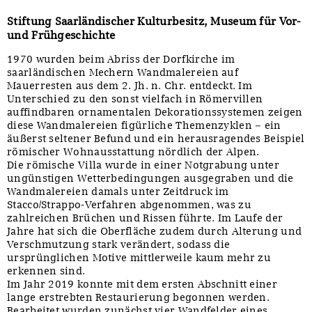
Stiftung Saarländischer Kulturbesitz, Museum für Vor-
und Frühgeschichte
1970 wurden beim Abriss der Dorfkirche im
saarländischen Mechern Wandmalereien auf
Mauerresten aus dem 2. Jh. n. Chr. entdeckt. Im
Unterschied zu den sonst vielfach in Römervillen
auffindbaren ornamentalen Dekorationssystemen zeigen
diese Wandmalereien figürliche Themenzyklen – ein
äußerst seltener Befund und ein herausragendes Beispiel
römischer Wohnausstattung nördlich der Alpen.
Die römische Villa wurde in einer Notgrabung unter
ungünstigen Wetterbedingungen ausgegraben und die
Wandmalereien damals unter Zeitdruck im
Stacco/Strappo-Verfahren abgenommen, was zu
zahlreichen Brüchen und Rissen führte. Im Laufe der
Jahre hat sich die Oberfläche zudem durch Alterung und
Verschmutzung stark verändert, sodass die
ursprünglichen Motive mittlerweile kaum mehr zu
erkennen sind.
Im Jahr 2019 konnte mit dem ersten Abschnitt einer
lange erstrebten Restaurierung begonnen werden.
Bearbeitet wurden zunächst vier Wandfelder eines