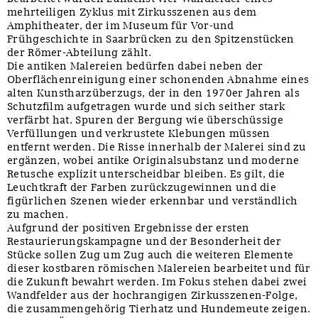
mehrteiligen Zyklus mit Zirkusszenen aus dem
Amphitheater, der im Museum für Vor-und
Frühgeschichte in Saarbrücken zu den Spitzenstücken
der Römer-Abteilung zählt.
Die antiken Malereien bedürfen dabei neben der
Oberflächenreinigung einer schonenden Abnahme eines
alten Kunstharzüberzugs, der in den 1970er Jahren als
Schutzfilm aufgetragen wurde und sich seither stark
verfärbt hat. Spuren der Bergung wie überschüssige
Verfüllungen und verkrustete Klebungen müssen
entfernt werden. Die Risse innerhalb der Malerei sind zu
ergänzen, wobei antike Originalsubstanz und moderne
Retusche explizit unterscheidbar bleiben. Es gilt, die
Leuchtkraft der Farben zurückzugewinnen und die
figürlichen Szenen wieder erkennbar und verständlich
zu machen.
Aufgrund der positiven Ergebnisse der ersten
Restaurierungskampagne und der Besonderheit der
Stücke sollen Zug um Zug auch die weiteren Elemente
dieser kostbaren römischen Malereien bearbeitet und für
die Zukunft bewahrt werden. Im Fokus stehen dabei zwei
Wandfelder aus der hochrangigen Zirkusszenen-Folge,
die zusammengehörig Tierhatz und Hundemeute zeigen.