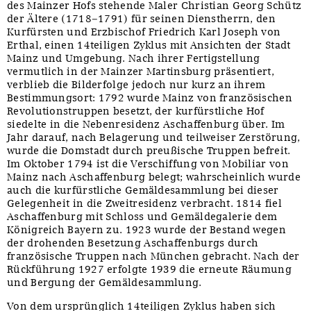
des Mainzer Hofs stehende Maler Christian Georg Schütz
der Ältere (1718–1791) für seinen Dienstherrn, den
Kurfürsten und Erzbischof Friedrich Karl Joseph von
Erthal, einen 14teiligen Zyklus mit Ansichten der Stadt
Mainz und Umgebung. Nach ihrer Fertigstellung
vermutlich in der Mainzer Martinsburg präsentiert,
verblieb die Bilderfolge jedoch nur kurz an ihrem
Bestimmungsort: 1792 wurde Mainz von französischen
Revolutionstruppen besetzt, der kurfürstliche Hof
siedelte in die Nebenresidenz Aschaffenburg über. Im
Jahr darauf, nach Belagerung und teilweiser Zerstörung,
wurde die Domstadt durch preußische Truppen befreit.
Im Oktober 1794 ist die Verschiffung von Mobiliar von
Mainz nach Aschaffenburg belegt; wahrscheinlich wurde
auch die kurfürstliche Gemäldesammlung bei dieser
Gelegenheit in die Zweitresidenz verbracht. 1814 fiel
Aschaffenburg mit Schloss und Gemäldegalerie dem
Königreich Bayern zu. 1923 wurde der Bestand wegen
der drohenden Besetzung Aschaffenburgs durch
französische Truppen nach München gebracht. Nach der
Rückführung 1927 erfolgte 1939 die erneute Räumung
und Bergung der Gemäldesammlung.
Von dem ursprünglich 14teiligen Zyklus haben sich