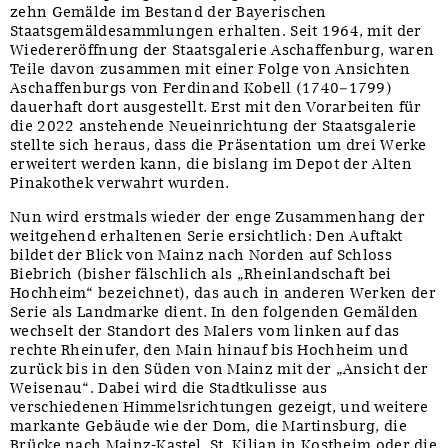
zehn Gemälde im Bestand der Bayerischen
Staatsgemäldesammlungen erhalten. Seit 1964, mit der
Wiedereröffnung der Staatsgalerie Aschaffenburg, waren
Teile davon zusammen mit einer Folge von Ansichten
Aschaffenburgs von Ferdinand Kobell (1740–1799)
dauerhaft dort ausgestellt. Erst mit den Vorarbeiten für
die 2022 anstehende Neueinrichtung der Staatsgalerie
stellte sich heraus, dass die Präsentation um drei Werke
erweitert werden kann, die bislang im Depot der Alten
Pinakothek verwahrt wurden.
Nun wird erstmals wieder der enge Zusammenhang der
weitgehend erhaltenen Serie ersichtlich: Den Auftakt
bildet der Blick von Mainz nach Norden auf Schloss
Biebrich (bisher fälschlich als „Rheinlandschaft bei
Hochheim“ bezeichnet), das auch in anderen Werken der
Serie als Landmarke dient. In den folgenden Gemälden
wechselt der Standort des Malers vom linken auf das
rechte Rheinufer, den Main hinauf bis Hochheim und
zurück bis in den Süden von Mainz mit der „Ansicht der
Weisenau“. Dabei wird die Stadtkulisse aus
verschiedenen Himmelsrichtungen gezeigt, und weitere
markante Gebäude wie der Dom, die Martinsburg, die
Brücke nach Mainz-Kastel, St. Kilian in Kostheim oder die