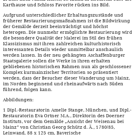
Karthause und Schloss Favorite rücken ins Bild.
Aufgrund unterschiedlicher Erhaltungszustände und
früherer Restaurierungsmaßnahmen ist die Bildwirkung
der Gemälde derzeit beeinträchtigt und höchst
heterogen. Die nunmehr ermöglichte Restaurierung wird
die besondere Qualität der Malerei im Stil des frühen
Klassizismus mit ihren zahlreichen kulturhistorisch
interessanten Details wieder unmittelbar anschaulich
werden lassen. In der neu gehängten Aschaffenburger
Staatsgalerie sollen die Werke in ihren erhalten
gebliebenen historischen Rahmen nun als geschlossener
Komplex kurmainzischer Territorien so präsentiert
werden, dass der Besucher dieser Wanderung um Mainz,
im Norden beginnend und rheinaufwärts nach Süden
führend, folgen kann.
Abbildungen:
1 Dipl.-Restauratorin Amelie Stange, München, und Dipl.-
Restauratorin Eva Ortner M.A., Direktorin des Doerner
Instituts, vor dem Gemälde „Ansicht der Weisenau bei
Mainz“ von Christian Georg Schütz d. Ä., 1780/85,
Leinwand, 88 x 125 cm, Bayerische