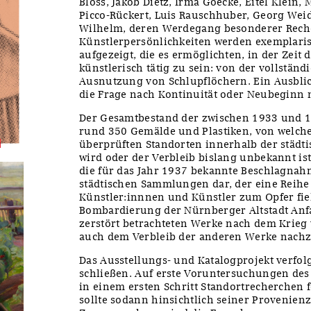
Bloss, Jakob Dietz, Irma Goecke, Eitel Klein,
Picco-Rückert, Luis Rauschhuber, Georg W
Wilhelm, deren Werdegang besonderer Rech
Künstlerpersönlichkeiten werden exemplari
aufgezeigt, die es ermöglichten, in der Zeit
künstlerisch tätig zu sein: von der vollstän
Ausnutzung von Schlupflöchern. Ein Ausblick
die Frage nach Kontinuität oder Neubeginn 
Der Gesamtbestand der zwischen 1933 und 1
rund 350 Gemälde und Plastiken, von welche
überprüften Standorten innerhalb der städt
wird oder der Verbleib bislang unbekannt ist
die für das Jahr 1937 bekannte Beschlagna
städtischen Sammlungen dar, der eine Reih
Künstler:innnen und Künstler zum Opfer fiel
Bombardierung der Nürnberger Altstadt Anfan
zerstört betrachteten Werke nach dem Krieg w
auch dem Verbleib der anderen Werke nach
Das Ausstellungs- und Katalogprojekt verfolg
schließen. Auf erste Voruntersuchungen de
in einem ersten Schritt Standortrecherchen f
sollte sodann hinsichtlich seiner Provenien