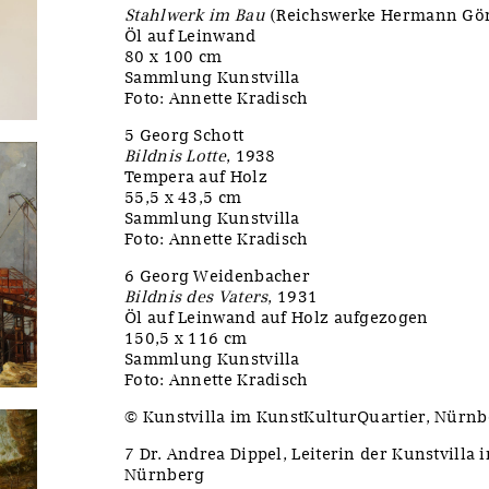
Stahlwerk im Bau
(Reichswerke Hermann Gör
Öl auf Leinwand
80 x 100 cm
Sammlung Kunstvilla
Foto: Annette Kradisch
5 Georg Schott
Bildnis Lotte
, 1938
Tempera auf Holz
55,5 x 43,5 cm
Sammlung Kunstvilla
Foto: Annette Kradisch
6 Georg Weidenbacher
Bildnis des Vaters
, 1931
Öl auf Leinwand auf Holz aufgezogen
150,5 x 116 cm
Sammlung Kunstvilla
Foto: Annette Kradisch
© Kunstvilla im KunstKulturQuartier, Nürnb
7 Dr. Andrea Dippel, Leiterin der Kunstvilla
Nürnberg