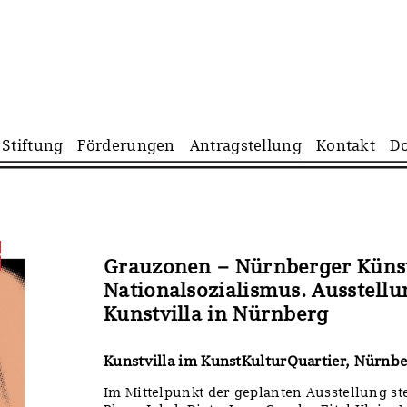
Navigation
Stiftung
Förderungen
Antragstellung
Kontakt
D
überspringen
Grauzonen – Nürnberger Künst
Nationalsozialismus. Ausstellu
Kunstvilla in Nürnberg
Kunstvilla im KunstKulturQuartier, Nürnb
Im Mittelpunkt der geplanten Ausstellung st