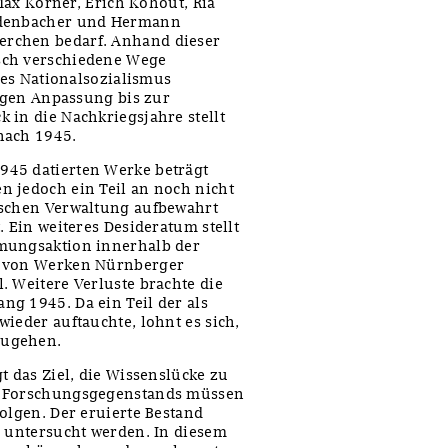
 Max Körner, Erich Kohout, Ria
eidenbacher und Hermann
erchen bedarf. Anhand dieser
sch verschiedene Wege
 des Nationalsozialismus
digen Anpassung bis zur
 in die Nachkriegsjahre stellt
nach 1945.
945 datierten Werke beträgt
n jedoch ein Teil an noch nicht
ischen Verwaltung aufbewahrt
. Ein weiteres Desideratum stellt
hmungsaktion innerhalb der
e von Werken Nürnberger
. Weitere Verluste brachte die
g 1945. Da ein Teil der als
ieder auftauchte, lohnt es sich,
zugehen.
t das Ziel, die Wissenslücke zu
s Forschungsgegenstands müssen
olgen. Der eruierte Bestand
z untersucht werden. In diesem