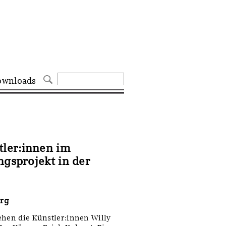
ownloads
ler:innen im
ngsprojekt in der
erg
ehen die Künstler:innen Willy