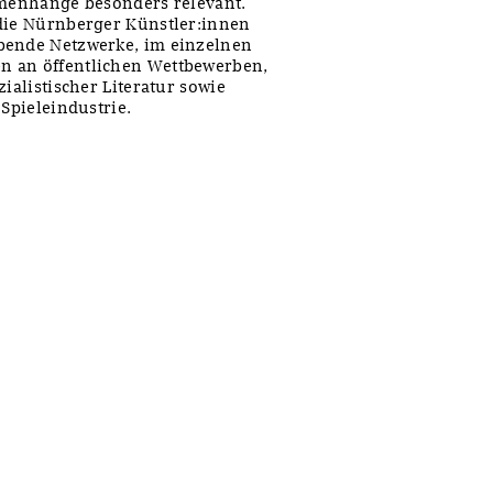
enhänge besonders relevant.
 die Nürnberger Künstler:innen
bende Netzwerke, im einzelnen
n an öffentlichen Wettbewerben,
ialistischer Literatur sowie
 Spieleindustrie.