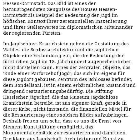
Hessen-Darmstadt. Das Bild ist eines der
herausragendsten Zeugnisse des Hauses Hessen-
Darmstadt als Beispiel der Bedeutung der Jagd im
höfischen Kontext ihrer zeremoniellen Inszenierung
und ihres Stellenwertes im diplomatischen Miteinander
der regierenden Fürsten.
Im Jagdschloss Kranichstein gehen die Gestaltung des
Waldes, die Schlossarchitektur und die jagdlichen
Objekte eine Verbindung ein, die die Bedeutung der
fürstlichen Jagd im 18. Jahrhundert augenscheinlicher
nicht darstellen kann. Eines der zentralen Objekte, das
"Ende einer Parforcehof Jagd", das sich im eigens für
diese Jagdart gebauten Zentrum des Schlosses befindet,
dem Rondellsaal, ist in einem erbärmlichen Zustand und
dringend restaurierungsbedürftig. Die Stiftung
Hessischer Jägerhof, die das Museum Jagdschloss
Kranichstein betreibt, ist aus eigener Kraft, gerade in
dieser Krise, nicht imstande, die finanziellen Mittel für
die Restaurierung eines solchen Bildes aufzubringen.
Deshalb freuen uns sehr, dass es uns die Ernst von
Siemens Kunststiftung ermöglicht, das
Monumentalgemälde zu restaurieren und damit den
Dreiklang aus Landschaft, Architektur und Kunst zu