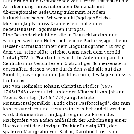
Landgrafen und Großherzöge von Hessen-Darmstadt die
Anerkennung eines nationalen Denkmals mit
überregionaler Bedeutung zukommt. Mit dem
kulturhistorischen Schwerpunkt Jagd gehört das
Museum Jagdschloss Kranichstein mit zu den
bedeutendsten Jagdmuseen Europas.
Eine Besonderheit bildet die in Deutschland an nur
wenigen weiteren Höfen betriebene Parforcejagd, die in
Hessen-Darmstadt unter dem „Jagdlandgrafen“ Ludwig
dem VIII. seine Blüte erlebte. Ganz nach dem Vorbild
Ludwig XIV. in Frankreich wurde in Anlehnung an den
Zentralismus Versailles ein 5 strahliger Schneisenstern
geschaffen, dessen Wege durch den Wald alle auf das
Rondell, das sogenannte Jagdtheatrum, des Jagdschlosses
hinführen.
Das von Hofmaler Johann Christian Fiedler (1697-
1765/1768) vermutlich unter der Mitarbeit von Johann
Tobias Sonntag (1716-1774) angefertigte
Monumentalgemälde „Ende einer Parforcejagd“, das nun
konservatorisch und restauratorisch behandelt werden
wird, dokumentiert ein Jagdereignis zu Ehren des
Markgrafen von Baden anlässlich der Anbahnung einer
Hochzeit mit der einzigen Tochter Ludwig VIII., der
späteren Markgräfin von Baden, Karoline Luise von