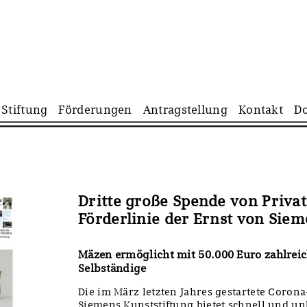
Navigation
Stiftung
Förderungen
Antragstellung
Kontakt
D
überspringen
Dritte große Spende von Privat
Förderlinie der Ernst von Siem
Mäzen ermöglicht mit 50.000 Euro zahlreich
Selbständige
Die im März letzten Jahres gestartete Corona
Siemens Kunststiftung bietet schnell und u