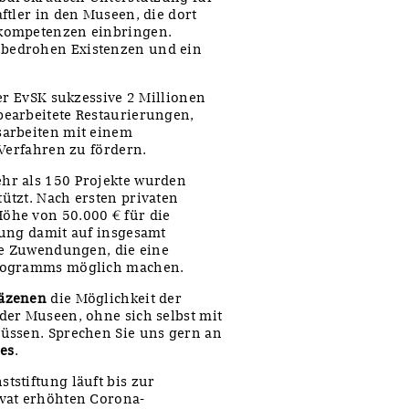
ftler in den Museen, die dort
hkompetenzen einbringen.
bedrohen Existenzen und ein
er EvSK sukzessive 2 Millionen
earbeitete Restaurierungen,
sarbeiten mit einem
 Verfahren zu fördern.
ehr als 150 Projekte wurden
ützt. Nach ersten privaten
öhe von 50.000 € für die
rung damit auf insgesamt
se Zuwendungen, die eine
Programms möglich machen.
Mäzenen
die Möglichkeit der
der Museen, ohne sich selbst mit
üssen. Sprechen Sie uns gern an
es
.
stiftung läuft bis zur
vat erhöhten Corona-