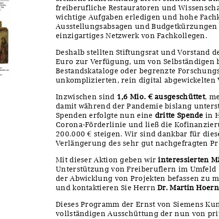
freiberufliche Restauratoren und Wissenscha
wichtige Aufgaben erledigen und hohe Fac
Ausstellungsabsagen und Budgetkürzungen 
einzigartiges Netzwerk von Fachkollegen.
Deshalb stellten Stiftungsrat und Vorstand d
Euro zur Verfügung, um von Selbständigen b
Bestandskataloge oder begrenzte Forschung
unkomplizierten, rein digital abgewickelten
Inzwischen sind
1,6 Mio. € ausgeschüttet
, m
damit während der Pandemie bislang unterst
Spenden erfolgte nun eine
dritte Spende
in H
Corona-Förderlinie und ließ die Kofinanzie
200.000 € steigen. Wir sind dankbar für die
Verlängerung des sehr gut nachgefragten 
Mit dieser Aktion geben wir
interessierten 
Unterstützung von Freiberuflern im Umfeld 
der Abwicklung von Projekten befassen zu m
und kontaktieren Sie Herrn
Dr. Martin Hoern
Dieses Programm der Ernst von Siemens Kunst
vollständigen Ausschüttung der nun von pri