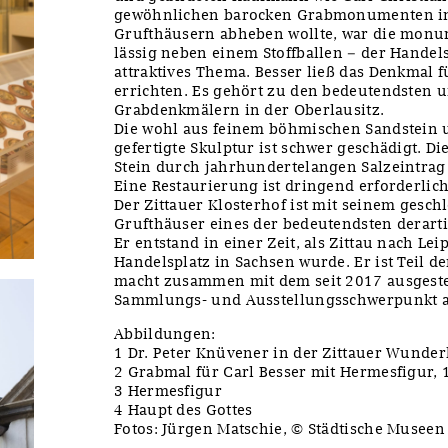
gewöhnlichen barocken Grabmonumenten in
Grufthäusern abheben wollte, war die monum
lässig neben einem Stoffballen – der Handel
attraktives Thema. Besser ließ das Denkmal f
errichten. Es gehört zu den bedeutendsten
Grabdenkmälern in der Oberlausitz.
Die wohl aus feinem böhmischen Sandstein
gefertigte Skulptur ist schwer geschädigt. Die
Stein durch jahrhundertelangen Salzeintrag 
Eine Restaurierung ist dringend erforderlich
Der Zittauer Klosterhof ist mit seinem gesc
Grufthäuser eines der bedeutendsten derart
Er entstand in einer Zeit, als Zittau nach L
Handelsplatz in Sachsen wurde. Er ist Teil d
macht zusammen mit dem seit 2017 ausgeste
Sammlungs- und Ausstellungsschwerpunkt a
Abbildungen:
1 Dr. Peter Knüvener in der Zittauer Wund
2 Grabmal für Carl Besser mit Hermesfigur,
3 Hermesfigur
4 Haupt des Gottes
Fotos: Jürgen Matschie, © Städtische Museen 