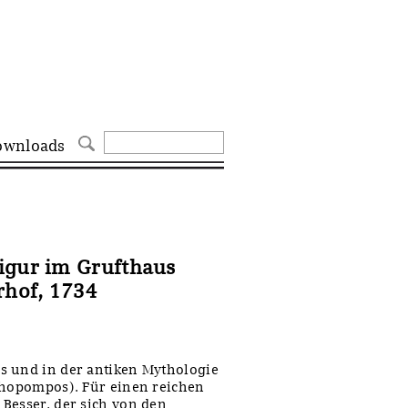
ownloads
igur im Grufthaus
rhof, 1734
s und in der antiken Mythologie
chopompos). Für einen reichen
Besser, der sich von den