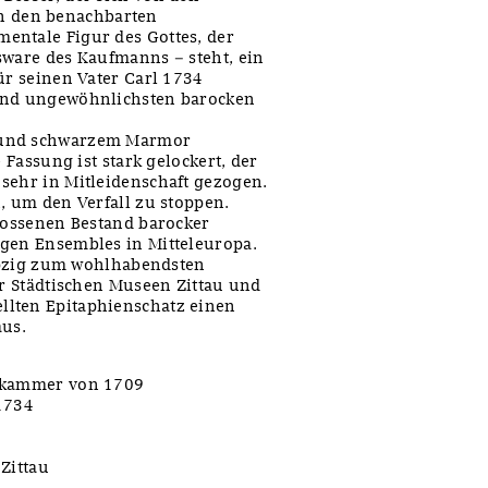
 den benachbarten
entale Figur des Gottes, der
sware des Kaufmanns – steht, ein
ür seinen Vater Carl 1734
 und ungewöhnlichsten barocken
 und schwarzem Marmor
 Fassung ist stark gelockert, der
sehr in Mitleidenschaft gezogen.
, um den Verfall zu stoppen.
hlossenen Bestand barocker
igen Ensembles in Mitteleuropa.
eipzig zum wohlhabendsten
er Städtischen Museen Zittau und
llten Epitaphienschatz einen
us.
erkammer von 1709
 1734
Zittau