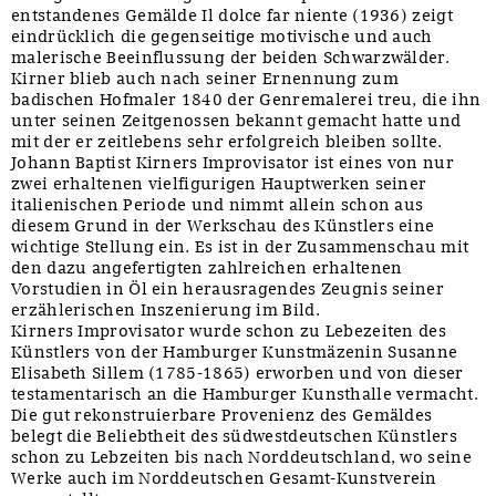
entstandenes Gemälde Il dolce far niente (1936) zeigt
eindrücklich die gegenseitige motivische und auch
malerische Beeinflussung der beiden Schwarzwälder.
Kirner blieb auch nach seiner Ernennung zum
badischen Hofmaler 1840 der Genremalerei treu, die ihn
unter seinen Zeitgenossen bekannt gemacht hatte und
mit der er zeitlebens sehr erfolgreich bleiben sollte.
Johann Baptist Kirners Improvisator ist eines von nur
zwei erhaltenen vielfigurigen Hauptwerken seiner
italienischen Periode und nimmt allein schon aus
diesem Grund in der Werkschau des Künstlers eine
wichtige Stellung ein. Es ist in der Zusammenschau mit
den dazu angefertigten zahlreichen erhaltenen
Vorstudien in Öl ein herausragendes Zeugnis seiner
erzählerischen Inszenierung im Bild.
Kirners Improvisator wurde schon zu Lebezeiten des
Künstlers von der Hamburger Kunstmäzenin Susanne
Elisabeth Sillem (1785-1865) erworben und von dieser
testamentarisch an die Hamburger Kunsthalle vermacht.
Die gut rekonstruierbare Provenienz des Gemäldes
belegt die Beliebtheit des südwestdeutschen Künstlers
schon zu Lebzeiten bis nach Norddeutschland, wo seine
Werke auch im Norddeutschen Gesamt-Kunstverein