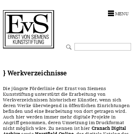
Antragstellung
Stiftung
MENU
Förderphilosophie
Ankauf
Gremien
Restaurierungen
Jahresberichte
Ausstellungen
Preis für Kunst & Handel
Bestandskataloge
} Werkverzeichnisse
Presse und Neuigkeiten
Werkverzeichnisse
Die jüngste Förderlinie der Ernst von Siemens
Kunststiftung unterstützt die Erarbeitung von
Stellenangebote
UKRAINE-Förderlinie
Werkverzeichnissen historischer Künstler, wenn sich
deren Werke überwiegend in öffentlichen Einrichtungen
befinden und eine Bearbeitung von dort getragen wird.
Zwischenfinanzierung
Auch hier werden immer mehr digitale Projekte in
Angriff genommen, deren Umsetzung im Druckformat
nicht möglich wäre. Zu nennen ist hier
Cranach Digital
Archive
sowie
Heartfield Online
, der digitale Katalog des