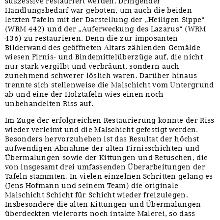
sukzessive restauriert werden. Dringender
Handlungsbedarf war geboten, um auch die beiden
letzten Tafeln mit der Darstellung der „Heiligen Sippe“
(WRM 442) und der „Auferweckung des Lazarus“ (WRM
436) zu restaurieren. Denn die zur imposanten
Bilderwand des geöffneten Altars zählenden Gemälde
wiesen Firnis- und Bindemittelüberzüge auf, die nicht
nur stark vergilbt und verbräunt, sondern auch
zunehmend schwerer löslich waren. Darüber hinaus
trennte sich stellenweise die Malschicht vom Untergrund
ab und eine der Holztafeln wies einen noch
unbehandelten Riss auf.
Im Zuge der erfolgreichen Restaurierung konnte der Riss
wieder verleimt und die Malschicht gefestigt werden.
Besonders hervorzuheben ist das Resultat der höchst
aufwendigen Abnahme der alten Firnisschichten und
Übermalungen sowie der Kittungen und Retuschen, die
von insgesamt drei umfassenden Überarbeitungen der
Tafeln stammten. In vielen einzelnen Schritten gelang es
(Jens Hofmann und seinem Team) die originale
Malschicht Schicht für Schicht wieder freizulegen.
Insbesondere die alten Kittungen und Übermalungen
überdeckten vielerorts noch intakte Malerei, so dass