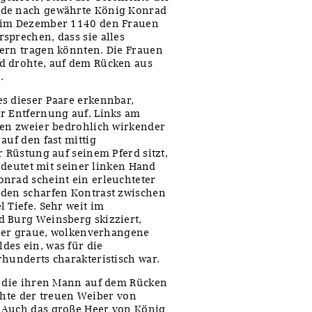
nde nach gewährte König Konrad
g im Dezember 1140 den Frauen
sprechen, dass sie alles
tern tragen könnten. Die Frauen
d drohte, auf dem Rücken aus
.
s dieser Paare erkennbar,
r Entfernung auf. Links am
ten zweier bedrohlich wirkender
auf den fast mittig
r Rüstung auf seinem Pferd sitzt,
d deutet mit seiner linken Hand
nrad scheint ein erleuchteter
 den scharfen Kontrast zwischen
 Tiefe. Sehr weit im
d Burg Weinsberg skizziert,
. Der graue, wolkenverhangene
des ein, was für die
rhunderts charakteristisch war.
, die ihren Mann auf dem Rücken
ichte der treuen Weiber von
 Auch das große Heer von König