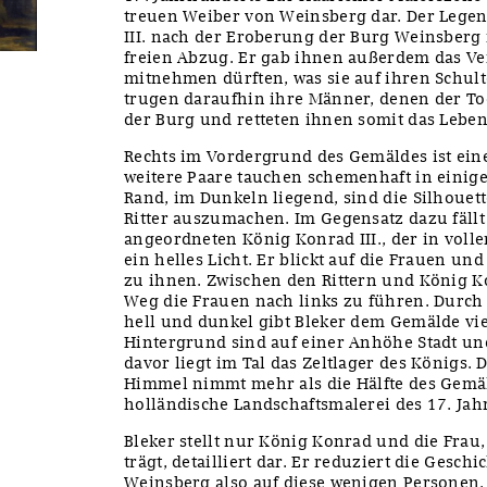
treuen Weiber von Weinsberg dar. Der Lege
III. nach der Eroberung der Burg Weinsber
freien Abzug. Er gab ihnen außerdem das Ver
mitnehmen dürften, was sie auf ihren Schul
trugen daraufhin ihre Männer, denen der To
der Burg und retteten ihnen somit das Leben
Rechts im Vordergrund des Gemäldes ist eine
weitere Paare tauchen schemenhaft in einige
Rand, im Dunkeln liegend, sind die Silhouet
Ritter auszumachen. Im Gegensatz dazu fällt 
angeordneten König Konrad III., der in volle
ein helles Licht. Er blickt auf die Frauen un
zu ihnen. Zwischen den Rittern und König Ko
Weg die Frauen nach links zu führen. Durch
hell und dunkel gibt Bleker dem Gemälde viel
Hintergrund sind auf einer Anhöhe Stadt un
davor liegt im Tal das Zeltlager des Königs
Himmel nimmt mehr als die Hälfte des Gemäl
holländische Landschaftsmalerei des 17. Jah
Bleker stellt nur König Konrad und die Frau
trägt, detailliert dar. Er reduziert die Gesch
Weinsberg also auf diese wenigen Personen.