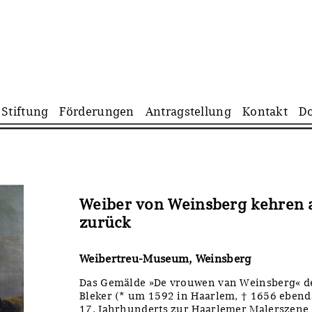
Navigation
Stiftung
Förderungen
Antragstellung
Kontakt
D
überspringen
Weiber von Weinsberg kehren 
zurück
Weibertreu-Museum, Weinsberg
Das Gemälde »De vrouwen van Weinsberg« de
Bleker (* um 1592 in Haarlem, † 1656 ebenda)
17. Jahrhunderts zur Haarlemer Malerszene g