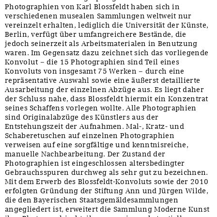
Photographien von Karl Blossfeldt haben sich in
verschiedenen musealen Sammlungen weltweit nur
vereinzelt erhalten, lediglich die Universität der Künste,
Berlin, verfügt über umfangreichere Bestände, die
jedoch seinerzeit als Arbeitsmaterialen in Benutzung
waren. Im Gegensatz dazu zeichnet sich das vorliegende
Konvolut – die 15 Photographien sind Teil eines
Konvoluts von insgesamt 75 Werken – durch eine
repräsentative Auswahl sowie eine äußerst detaillierte
Ausarbeitung der einzelnen Abzüge aus. Es liegt daher
der Schluss nahe, dass Blossfeldt hiermit ein Konzentrat
seines Schaffens vorlegen wollte. Alle Photographien
sind Originalabzüge des Künstlers aus der
Entstehungszeit der Aufnahmen. Mal-, Kratz- und
Schaberetuschen auf einzelnen Photographien
verweisen auf eine sorgfältige und kenntnisreiche,
manuelle Nachbearbeitung. Der Zustand der
Photographien ist eingeschlossen altersbedingter
Gebrauchsspuren durchweg als sehr gut zu bezeichnen.
Mit dem Erwerb des Blossfeldt-Konvoluts sowie der 2010
erfolgten Gründung der Stiftung Ann und Jürgen Wilde,
die den Bayerischen Staatsgemäldesammlungen
angegliedert ist, erweitert die Sammlung Moderne Kunst