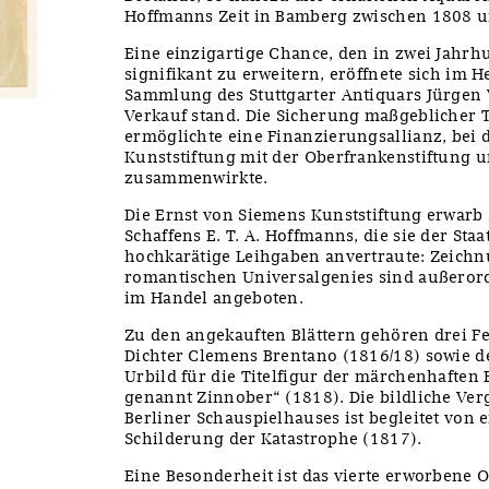
Hoffmanns Zeit in Bamberg zwischen 1808 u
Eine einzigartige Chance, den in zwei Jahr
signifikant zu erweitern, eröffnete sich im H
Sammlung des Stuttgarter Antiquars Jürgen
Verkauf stand. Die Sicherung maßgeblicher T
ermöglichte eine Finanzierungsallianz, bei 
Kunststiftung mit der Oberfrankenstiftung u
zusammenwirkte.
Die Ernst von Siemens Kunststiftung erwarb
Schaffens E. T. A. Hoffmanns, die sie der Sta
hochkarätige Leihgaben anvertraute: Zeich
romantischen Universalgenies sind außerord
im Handel angeboten.
Zu den angekauften Blättern gehören drei F
Dichter Clemens Brentano (1816/18) sowie de
Urbild für die Titelfigur der märchenhaften
genannt Zinnober“ (1818). Die bildliche Ve
Berliner Schauspielhauses ist begleitet von e
Schilderung der Katastrophe (1817).
Eine Besonderheit ist das vierte erworbene O