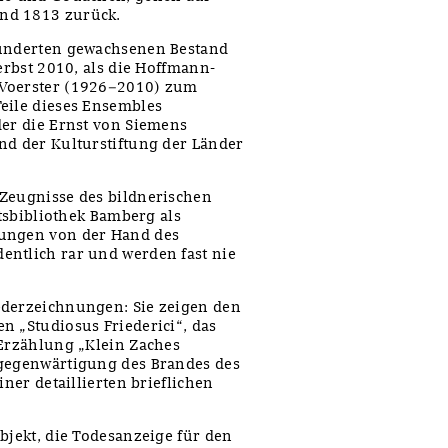
nd 1813 zurück.
hunderten gewachsenen Bestand
erbst 2010, als die Hoffmann-
 Voerster (1926–2010) zum
eile dieses Ensembles
der die Ernst von Siemens
nd der Kulturstiftung der Länder
 Zeugnisse des bildnerischen
atsbibliothek Bamberg als
nungen von der Hand des
entlich rar und werden fast nie
ederzeichnungen: Sie zeigen den
n „Studiosus Friederici“, das
 Erzählung „Klein Zaches
rgegenwärtigung des Brandes des
iner detaillierten brieflichen
bjekt, die Todesanzeige für den