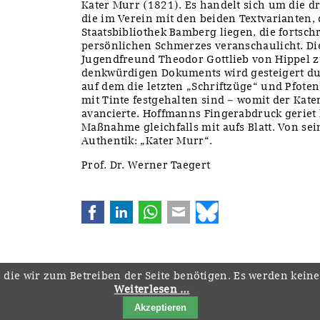
Kater Murr (1821). Es handelt sich um die dr
die im Verein mit den beiden Textvarianten, d
Staatsbibliothek Bamberg liegen, die fortsch
persönlichen Schmerzes veranschaulicht. Di
Jugendfreund Theodor Gottlieb von Hippel z
denkwürdigen Dokuments wird gesteigert dur
auf dem die letzten „Schriftzüge“ und Pfoten
mit Tinte festgehalten sind – womit der Ka
avancierte. Hoffmanns Fingerabdruck geriet 
Maßnahme gleichfalls mit aufs Blatt. Von se
Authentik: „Kater Murr“.
Prof. Dr. Werner Taegert
Facebook
LinkedIn
WhatsApp
E-mail
Bluesky
 die wir zum Betreiben der Seite benötigen. Es werden kein
Weiterlesen …
Navigation
Startseite
Downloads
Kontakt
Impressum
Datenschutz
Akzeptieren
überspringen