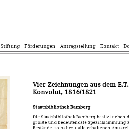
Navigation
Stiftung
Förderungen
Antragstellung
Kontakt
D
überspringen
Vier Zeichnungen aus dem E.T
Konvolut, 1816/1821
Staatsbibliothek Bamberg
Die Staatsbibliothek Bamberg besitzt neben d
größte und bedeutendste Spezialsammlung zu
Bestände, so nahezu alle erhaltenen Aquare