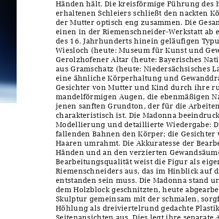
Händen hält. Die kreisförmige Führung des 
erhaltenen Schleiers schließt den nackten K
der Mutter optisch eng zusammen. Die Gesam
einen in der Riemenschneider-Werkstatt ab e
des 16. Jahrhunderts hinein geläufigen Typu
Wiesloch (heute: Museum für Kunst und Ge
Gerolzhofener Altar (heute: Bayerisches N
aus Gramschatz (heute: Niedersächsisches
eine ähnliche Körperhaltung und Gewanddr
Gesichter von Mutter und Kind durch ihre 
mandelförmigen Augen, die ebenmäßigen N
jenen sanften Grundton, der für die Arbeit
charakteristisch ist. Die Madonna beeindruck
Modellierung und detaillierte Wiedergabe: 
fallenden Bahnen den Körper; die Gesichter 
Haaren umrahmt. Die Akkuratesse der Bearbe
Händen und an den verzierten Gewandsäume
Bearbeitungsqualität weist die Figur als ei
Riemenschneiders aus, das im Hinblick auf 
entstanden sein muss. Die Madonna stand ur
dem Holzblock geschnitzten, heute abgearbeit
Skulptur gemeinsam mit der schmalen, sorgf
Höhlung als dreiviertelrund gedachte Plastik
Seitenansichten aus. Dies legt ihre separate