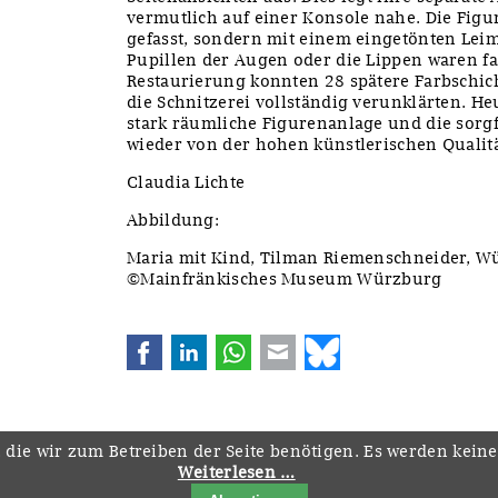
vermutlich auf einer Konsole nahe. Die Figu
gefasst, sondern mit einem eingetönten Leim
Pupillen der Augen oder die Lippen waren fa
Restaurierung konnten 28 spätere Farbschic
die Schnitzerei vollständig verunklärten. H
stark räumliche Figurenanlage und die sorgf
wieder von der hohen künstlerischen Qualitä
Claudia Lichte
Abbildung:
Maria mit Kind, Tilman Riemenschneider, 
©Mainfränkisches Museum Würzburg
Facebook
LinkedIn
WhatsApp
E-mail
Bluesky
 die wir zum Betreiben der Seite benötigen. Es werden kein
Weiterlesen …
Navigation
Startseite
Downloads
Kontakt
Impressum
Datenschutz