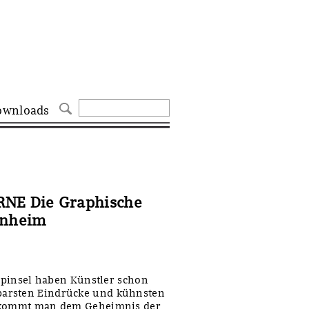
ownloads
NE Die Graphische
nnheim
llpinsel haben Künstler schon
barsten Eindrücke und kühnsten
t kommt man dem Geheimnis der