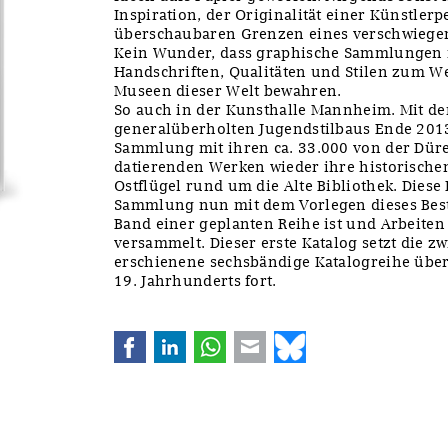
Inspiration, der Originalität einer Künstlerp
überschaubaren Grenzen eines verschwiegene
Kein Wunder, dass graphische Sammlungen in
Handschriften, Qualitäten und Stilen zum We
Museen dieser Welt bewahren.
So auch in der Kunsthalle Mannheim. Mit de
generalüberholten Jugendstilbaus Ende 201
Sammlung mit ihren ca. 33.000 von der Dürer
datierenden Werken wieder ihre historisch
Ostflügel rund um die Alte Bibliothek. Dies
Sammlung nun mit dem Vorlegen dieses Besta
Band einer geplanten Reihe ist und Arbeiten
versammelt. Dieser erste Katalog setzt die 
erschienene sechsbändige Katalogreihe übe
19. Jahrhunderts fort.
Facebook
LinkedIn
WhatsApp
E-mail
Bluesky