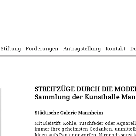
Navigation
Stiftung
Förderungen
Antragstellung
Kontakt
D
überspringen
STREIFZÜGE DURCH DIE MODER
Sammlung der Kunsthalle Ma
Städtische Galerie Mannheim
Mit Bleistift, Kohle, Tuschfeder oder Aquare
immer ihre geheimsten Gedanken, unmittel
Ideen aufs Papier geworfen. Nirgends sons