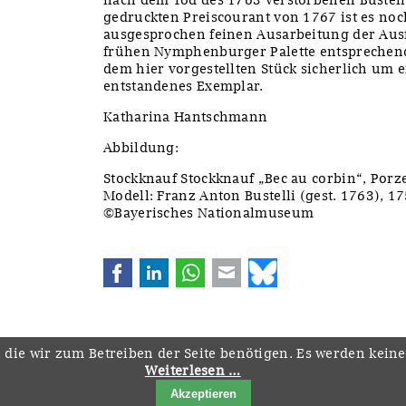
gedruckten Preiscourant von 1767 ist es no
ausgesprochen feinen Ausarbeitung der Aus
frühen Nymphenburger Palette entsprechend
dem hier vorgestellten Stück sicherlich um ei
entstandenes Exemplar.
Katharina Hantschmann
Abbildung:
Stockknauf Stockknauf „Bec au corbin“, Po
Modell: Franz Anton Bustelli (gest. 1763), 
©Bayerisches Nationalmuseum
Facebook
LinkedIn
WhatsApp
E-mail
Bluesky
 die wir zum Betreiben der Seite benötigen. Es werden kein
Weiterlesen …
Navigation
Startseite
Downloads
Kontakt
Impressum
Datenschutz
Akzeptieren
überspringen