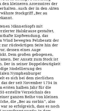
 den kleineren Accessoires der
 erhalten. Auch der in den Akten
ähnte Stockgriff „Bec au
ekannt.
ittenen Männerkopfs mit
zierter Halskrause gestaltet,
nthafte Kopfwendung, das
m Wind bewegten Pelzbesatz der
t zur rückwärtigen Seite hin der
vor, dessen eines Auge
lickt. Dem großen gebogenen,
Namen. Der Ansatz zum Stock ist
n. Der in seiner Doppeldeutigkeit
ndige Modellierung des
genialen Nymphenburger
lt es sich bei dem zierlichen
 das der seit November 1754 in
m ersten halben Jahr für die
5 erstellte Verzeichnis des
einer ganzen Reihe von kleinen
lche, die „Bec au corbin“, also
war so erfolgreich, dass es noch
i ausgeformt wurde: in dem