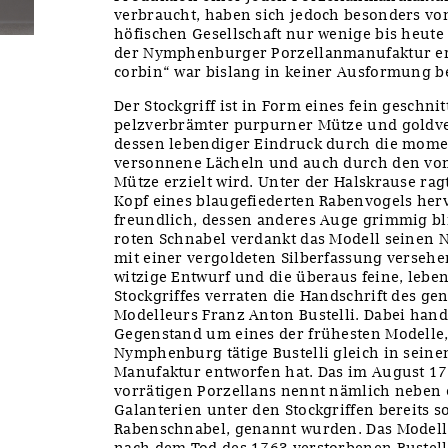
verbraucht, haben sich jedoch besonders von
höfischen Gesellschaft nur wenige bis heute
der Nymphenburger Porzellanmanufaktur erw
corbin“ war bislang in keiner Ausformung b
Der Stockgriff ist in Form eines fein geschn
pelzverbrämter purpurner Mütze und goldver
dessen lebendiger Eindruck durch die mome
versonnene Lächeln und auch durch den vo
Mütze erzielt wird. Unter der Halskrause rag
Kopf eines blaugefiederten Rabenvogels her
freundlich, dessen anderes Auge grimmig b
roten Schnabel verdankt das Modell seinen 
mit einer vergoldeten Silberfassung versehe
witzige Entwurf und die überaus feine, lebe
Stockgriffes verraten die Handschrift des 
Modelleurs Franz Anton Bustelli. Dabei hande
Gegenstand um eines der frühesten Modelle,
Nymphenburg tätige Bustelli gleich in seine
Manufaktur entworfen hat. Das im August 175
vorrätigen Porzellans nennt nämlich neben 
Galanterien unter den Stockgriffen bereits so
Rabenschnabel, genannt wurden. Das Modell 
nach dem Tod des 1763 verstorbenen Bustell