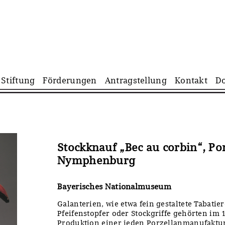
Navigation
Stiftung
Förderungen
Antragstellung
Kontakt
D
überspringen
Stockknauf „Bec au corbin“, P
Nymphenburg
Bayerisches Nationalmuseum
Galanterien, wie etwa fein gestaltete Tabatie
Pfeifenstopfer oder Stockgriffe gehörten im
Produktion einer jeden Porzellanmanufaktu