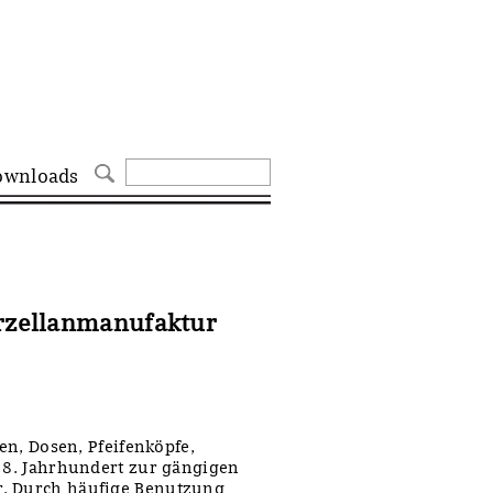
ownloads
orzellanmanufaktur
ren, Dosen, Pfeifenköpfe,
 18. Jahrhundert zur gängigen
r. Durch häufige Benutzung