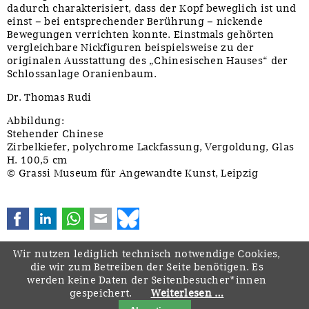
dadurch charakterisiert, dass der Kopf beweglich ist und
einst – bei entsprechender Berührung – nickende
Bewegungen verrichten konnte. Einstmals gehörten
vergleichbare Nickfiguren beispielsweise zu der
originalen Ausstattung des „Chinesischen Hauses“ der
Schlossanlage Oranienbaum.
Dr. Thomas Rudi
Abbildung:
Stehender Chinese
Zirbelkiefer, polychrome Lackfassung, Vergoldung, Glas
H. 100,5 cm
© Grassi Museum für Angewandte Kunst, Leipzig
Facebook
LinkedIn
WhatsApp
E-mail
Bluesky
Wir nutzen lediglich technisch notwendige Cookies,
die wir zum Betreiben der Seite benötigen. Es
werden keine Daten der Seitenbesucher*innen
gespeichert.
Weiterlesen …
Navigation
Startseite
Downloads
Kontakt
Impressum
Datenschutz