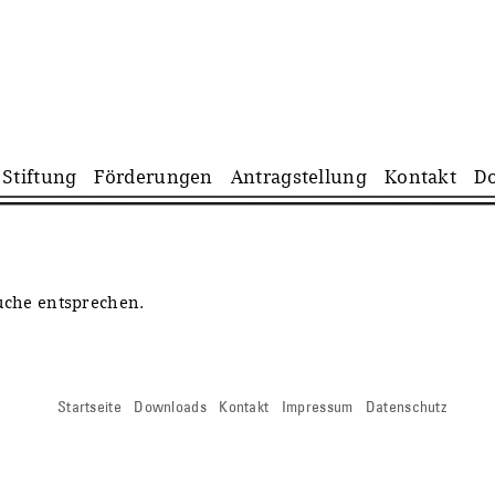
Navigation
Stiftung
Förderungen
Antragstellung
Kontakt
D
überspringen
Suche entsprechen.
Navigation
Startseite
Downloads
Kontakt
Impressum
Datenschutz
überspringen