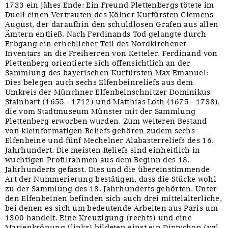
1733 ein jähes Ende: Ein Freund Plettenbergs tötete im
Duell einen Vertrauten des Kölner Kurfürsten Clemens
August, der daraufhin den schuldlosen Grafen aus allen
Ämtern entließ. Nach Ferdinands Tod gelangte durch
Erbgang ein erheblicher Teil des Nordkirchener
Inventars an die Freiherren von Ketteler. Ferdinand von
Plettenberg orientierte sich offensichtlich an der
Sammlung des bayerischen Kurfürsten Max Emanuel:
Dies belegen auch sechs Elfenbeinreliefs aus dem
Umkreis der Münchner Elfenbeinschnitzer Dominikus
Stainhart (1655 - 1712) und Matthias Loth (1675 - 1738),
die vom Stadtmuseum Münster mit der Sammlung
Plettenberg erworben wurden. Zum weiteren Bestand
von kleinformatigen Reliefs gehören zudem sechs
Elfenbeine und fünf Mechelner Alabasterreliefs des 16.
Jahrhundert. Die meisten Reliefs sind einheitlich in
wuchtigen Profilrahmen aus dem Beginn des 18.
Jahrhunderts gefasst. Dies und die übereinstimmende
Art der Nummerierung bestätigen, dass die Stücke wohl
zu der Sammlung des 18. Jahrhunderts gehörten. Unter
den Elfenbeinen befinden sich auch drei mittelalterliche,
bei denen es sich um bedeutende Arbeiten aus Paris um
1300 handelt. Eine Kreuzigung (rechts) und eine
Marienkrönung (links) bildeten einst ein Diptychon (vgl.