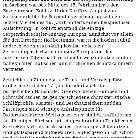
in Sachsen war seit Mitte des 15. Jahrhunderts der
Erzgebirgsort Zöblitz. Unter Kurfürst August von
Sachsen erlebte die Serpentinverarbeitung seit dem
letzten Viertel des 16. Jahrhunderts einen beispiellosen
Aufschwung. In Zöblitz entstand die einzige
Serpentindrechsler-Innung Europas. Zunächst vor allem
für den Dresdner Hof bestimmt, waren die höchst subtil
gedrechselten und häufig kostbar gefassten
Serpentingerätschaften in ganz Europa von den
fürstlichen Tafeln bald nicht mehr wegzudenken und in
nahezu allen höfischen und kirchlichen Schatzkammern
vertreten.
Schlichter in Zinn gefasste Trink- und Vorratsgefäße
eroberten seit dem 17. Jahrhundert auch die
bürgerlichen Haushalte. Die erworbenen Humpen und
Schraubflaschen zeigen verschiedene charakteristische
Schliffprofile. Meister- und Beschauzeichen auf den
Fassungen sind wichtige Anhaltspunkte für
Datierungsfragen. Weitaus seltener sind die raffinierten
fassförmigen Büchsen mit eingeschraubtem Trinkbecher.
Sie ließen sich als praktisches Thermosgefäß benutzen
und platzsparend aufbewahren. Außergewöhnlich schön