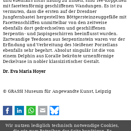
und ebenfalls nicht häufig zu finden, sind Tee-Koppchen
mit facettenförmig geschliffenen Wandungen. Es ist zu
vermuten, dass die ersten auf der Dresdner
Jungfernbastei hergestellten Böttgersteinzeuggefäße mit
Facettenschliffen unmittelbar von den zeitweise
ebenfalls dort gedrechselten und geschliffenen
Serpentin- und Jaspisgeschirren beeinflusst wurden.
Zartwandige Teedosen aus Serpentinstein waren vor der
Erfindung und Verbreitung des Meißener Porzellans
ebenfalls sehr begehrt. Absolut singulär ist die von
einem Delphin aus Koralle bekrönte urnenförmige
Deckelvase in nobler klassizistischer Gestalt.
Dr. Eva Maria Hoyer
© GRASSI Museum für Angewandte Kunst, Leipzig
Facebook
LinkedIn
WhatsApp
E-mail
Bluesky
Wir nutzen lediglich technisch notwendige Cookies,