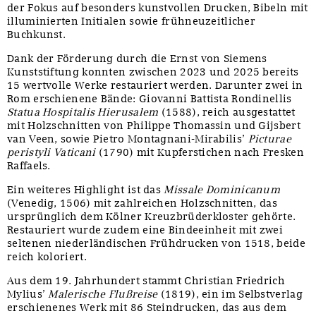
der Fokus auf besonders kunstvollen Drucken, Bibeln mit
illuminierten Initialen sowie frühneuzeitlicher
Buchkunst.
Dank der Förderung durch die Ernst von Siemens
Kunststiftung konnten zwischen 2023 und 2025 bereits
15 wertvolle Werke restauriert werden. Darunter zwei in
Rom erschienene Bände: Giovanni Battista Rondinellis
Statua Hospitalis Hierusalem
(1588), reich ausgestattet
mit Holzschnitten von Philippe Thomassin und Gijsbert
van Veen, sowie Pietro Montagnani-Mirabilis’
Picturae
peristyli Vaticani
(1790) mit Kupferstichen nach Fresken
Raffaels.
Ein weiteres Highlight ist das
Missale Dominicanum
(Venedig, 1506) mit zahlreichen Holzschnitten, das
ursprünglich dem Kölner Kreuzbrüderkloster gehörte.
Restauriert wurde zudem eine Bindeeinheit mit zwei
seltenen niederländischen Frühdrucken von 1518, beide
reich koloriert.
Aus dem 19. Jahrhundert stammt Christian Friedrich
Mylius’
Malerische Flußreise
(1819), ein im Selbstverlag
erschienenes Werk mit 86 Steindrucken, das aus dem