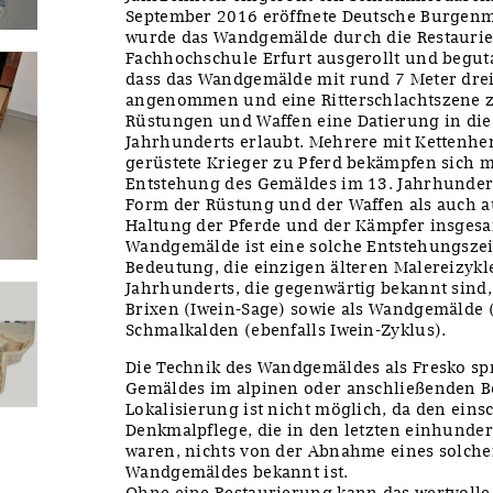
September 2016 eröffnete Deutsche Burgen
wurde das Wandgemälde durch die Restaurie
Fachhochschule Erfurt ausgerollt und begutac
dass das Wandgemälde mit rund 7 Meter drei
angenommen und eine Ritterschlachtszene ze
Rüstungen und Waffen eine Datierung in die M
Jahrhunderts erlaubt. Mehrere mit Kettenh
gerüstete Krieger zu Pferd bekämpfen sich 
Entstehung des Gemäldes im 13. Jahrhundert
Form der Rüstung und der Waffen als auch a
Haltung der Pferde und der Kämpfer insgesa
Wandgemälde ist eine solche Entstehungszei
Bedeutung, die einzigen älteren Malereizykle
Jahrhunderts, die gegenwärtig bekannt sind,
Brixen (Iwein-Sage) sowie als Wandgemälde (
Schmalkalden (ebenfalls Iwein-Zyklus).
Die Technik des Wandgemäldes als Fresko spr
Gemäldes im alpinen oder anschließenden B
Lokalisierung ist nicht möglich, da den ein
Denkmalpflege, die in den letzten einhundert
waren, nichts von der Abnahme eines solch
Wandgemäldes bekannt ist.
Ohne eine Restaurierung kann das wertvolle 