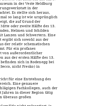
museum in der Veste Heldburg
rungswerkstatt in der
htet. Es stellte sich heraus,
mal so lang ist wie ursprünglich
igt, die auf Grund der
itte oder zweite Hälfte des 13.
emden, Helmen und Schilden
mit Lanzen und Schwertern. Eine
 ergibt sich sowohl aus der
us der relativ schematischen
mt. Für ein profanes
t von außerordentlicher
n aus der ersten Hälfte des 13.
 befinden sich in Rodenegg bei
Secco, nicht Fresko) in
icht für eine Entstehung des
ereich. Eine genauere
schlägigen Fachkollegen, auch der
 Jahren in dieser Region tätig
en überaus großen
Gemälde nicht präsentiert, ja,