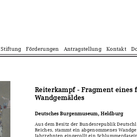
Navigation
Stiftung
Förderungen
Antragstellung
Kontakt
D
überspringen
Reiterkampf - Fragment eines 
Wandgemäldes
Deutsches Burgenmuseum, Heldburg
Aus dem Besitz der Bundesrepublik Deutschl
Reiches, stammt ein abgenommenes Wandgem
Jahrzehnten eingerollt ein Schlummerdasein f