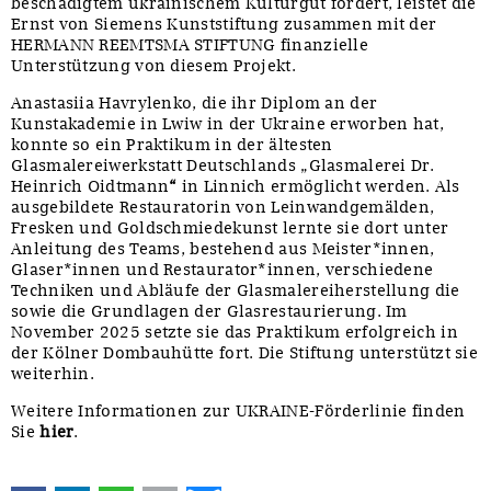
beschädigtem ukrainischem Kulturgut fördert, leistet die
Ernst von Siemens Kunststiftung zusammen mit der
HERMANN REEMTSMA STIFTUNG finanzielle
Unterstützung von diesem Projekt.
Anastasiia Havrylenko, die ihr Diplom an der
Kunstakademie in Lwiw in der Ukraine erworben hat,
konnte so ein Praktikum in der ältesten
Glasmalereiwerkstatt Deutschlands „Glasmalerei Dr.
Heinrich Oidtmann
“
in Linnich ermöglicht werden. Als
ausgebildete Restauratorin von Leinwandgemälden,
Fresken und Goldschmiedekunst lernte sie dort unter
Anleitung des Teams, bestehend aus Meister*innen,
Glaser*innen und Restaurator*innen, verschiedene
Techniken und Abläufe der Glasmalereiherstellung die
sowie die Grundlagen der Glasrestaurierung. Im
November 2025 setzte sie das Praktikum erfolgreich in
der Kölner Dombauhütte fort. Die Stiftung unterstützt sie
weiterhin.
Weitere Informationen zur UKRAINE-Förderlinie finden
Sie
hier
.