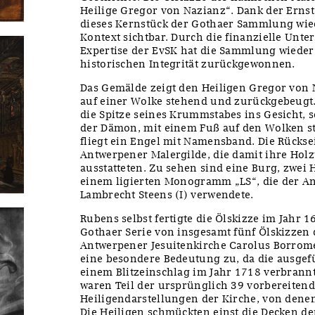
Heilige Gregor von Nazianz“. Dank der Ernst
dieses Kernstück der Gothaer Sammlung wie
Kontext sichtbar. Durch die finanzielle Unte
Expertise der EvSK hat die Sammlung wieder 
historischen Integrität zurückgewonnen.
Das Gemälde zeigt den Heiligen Gregor von N
auf einer Wolke stehend und zurückgebeugt. 
die Spitze seines Krummstabes ins Gesicht,
der Dämon, mit einem Fuß auf den Wolken s
fliegt ein Engel mit Namensband. Die Rückse
Antwerpener Malergilde, die damit ihre Holz
ausstatteten. Zu sehen sind eine Burg, zwei
einem ligierten Monogramm „LS“, die der A
Lambrecht Steens (I) verwendete.
Rubens selbst fertigte die Ölskizze im Jahr 1
Gothaer Serie von insgesamt fünf Ölskizzen 
Antwerpener Jesuitenkirche Carolus Borrom
eine besondere Bedeutung zu, da die ausge
einem Blitzeinschlag im Jahr 1718 verbrannt
waren Teil der ursprünglich 39 vorbereiten
Heiligendarstellungen der Kirche, von denen
Die Heiligen schmückten einst die Decken de