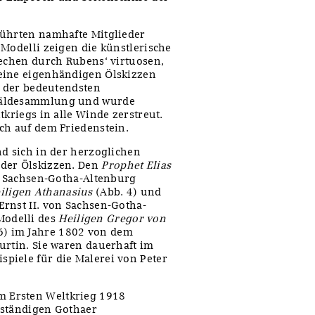
führten namhafte Mitglieder
 Modelli zeigen die künstlerische
techen durch Rubens‘ virtuosen,
eine eigenhändigen Ölskizzen
e der bedeutendsten
mäldesammlung und wurde
tkriegs in alle Winde zerstreut.
ch auf dem Friedenstein.
nd sich in der herzoglichen
 der Ölskizzen. Den
Prophet Elias
on Sachsen-Gotha-Altenburg
iligen Athanasius
(Abb. 4) und
Ernst II. von Sachsen-Gotha-
odelli des
Heiligen Gregor von
6) im Jahre 1802 von dem
urtin. Sie waren dauerhaft im
piele für die Malerei von Peter
 Ersten Weltkrieg 1918
bständigen Gothaer