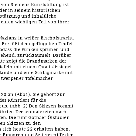
 von Siemens Kunststiftung ist
der in seinem historischen
rstützung und inhaltliche
einen wichtigen Teil von ihrer
azianz in weißer Bischofstracht,
Er stößt dem geflügelten Teufel
 sodass die Funken sprühen und
tehend, zurücktaumelt. Darüber
ite zeigt die Brandmarken der
tafeln mit einem Qualitätssiegel
 Hände und eine Schlagmarke mit
ntwerpener Tafelmacher
620 an (Abb1). Sie gehört zur
des Künstlers für die
eus. (Abb. 2) Den Skizzen kommt
führten Deckenmalereien nach
en. Die fünf Gothaer Ölstudien
den Skizzen zu den
 sich heute 22 erhalten haben.
r Emporen und Seitenschiffe der