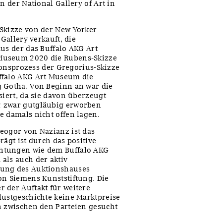
n der National Gallery of Art in
-Skizze von der New Yorker
 Gallery verkauft, die
us der das Buffalo AKG Art
Museum 2020 die Rubens-Skizze
tionsprozess der Gregorius-Skizze
ffalo AKG Art Museum die
g Gotha. Von Beginn an war die
siert, da sie davon überzeugt
2 zwar gutgläubig erworben
e damals nicht offen lagen.
eogor von Nazianz ist das
rägt ist durch das positive
htungen wie dem Buffalo AKG
als auch der aktiv
tung des Auktionshauses
on Siemens Kunststiftung. Die
 der Auftakt für weitere
lustgeschichte keine Marktpreise
h zwischen den Parteien gesucht