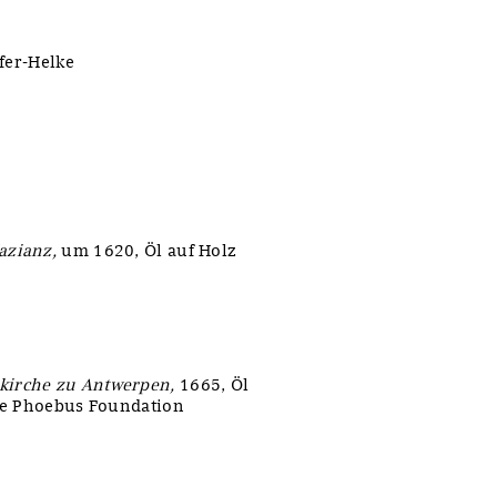
fer-Helke
azianz,
um 1620, Öl auf Holz
nkirche zu Antwerpen,
1665, Öl
he Phoebus Foundation