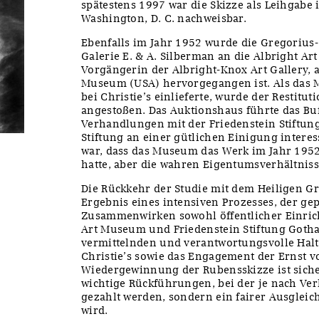
spätestens 1997 war die Skizze als Leihgabe i
Washington, D. C. nachweisbar.
Ebenfalls im Jahr 1952 wurde die Gregorius
Galerie E. & A. Silberman an die Albright Art
Vorgängerin der Albright-Knox Art Gallery, a
Museum (USA) hervorgegangen ist. Als das 
bei Christie’s einlieferte, wurde der Restitu
angestoßen. Das Auktionshaus führte das Bu
Verhandlungen mit der Friedenstein Stiftun
Stiftung an einer gütlichen Einigung interes
war, dass das Museum das Werk im Jahr 195
hatte, aber die wahren Eigentumsverhältniss
Die Rückkehr der Studie mit dem Heiligen Gr
Ergebnis eines intensiven Prozesses, der gep
Zusammenwirken sowohl öffentlicher Einric
Art Museum und Friedenstein Stiftung Gotha 
vermittelnden und verantwortungsvolle Hal
Christie’s sowie das Engagement der Ernst v
Wiedergewinnung der Rubensskizze ist sicher
wichtige Rückführungen, bei der je nach Ver
gezahlt werden, sondern ein fairer Ausgleic
wird.