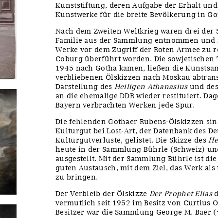
Kunststiftung, deren Aufgabe der Erhalt und
Kunstwerke für die breite Bevölkerung in Go
Nach dem Zweiten Weltkrieg waren drei der 
Familie aus der Sammlung entnommen und m
Werke vor dem Zugriff der Roten Armee zu r
Coburg überführt worden. Die sowjetischen 
1945 nach Gotha kamen, ließen die Kunsts
verbliebenen Ölskizzen nach Moskau abtrans
Darstellung des
Heiligen Athanasius
und de
an die ehemalige DDR wieder restituiert. Da
Bayern verbrachten Werken jede Spur.
Die fehlenden Gothaer Rubens-Ölskizzen sind
Kulturgut bei Lost-Art, der Datenbank des 
Kulturgutverluste, gelistet. Die Skizze des
He
heute in der Sammlung Bührle (Schweiz) un
ausgestellt. Mit der Sammlung Bührle ist die
guten Austausch, mit dem Ziel, das Werk al
zu bringen.
Der Verbleib der Ölskizze
Der Prophet Elias
d
vermutlich seit 1952 im Besitz von Curtius O
Besitzer war die Sammlung George M. Baer (†