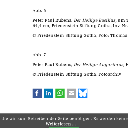
Abb. 6
Peter Paul Rubens,
Der Heilige Basilius,
um 1
64,4 cm, Friedenstein Stiftung Gotha, Inv. Nr
© Friedenstein Stiftung Gotha, Foto: Thomas
Abb. 7
Peter Paul Rubens,
Der Heilige Augustinus,
H
© Friedenstein Stiftung Gotha, Fotoarchiv
Facebook
LinkedIn
WhatsApp
E-mail
Bluesky
 die wir zum Betreiben der Seite benötigen. Es werden kein
Weiterlesen …
Navigation
Startseite
Downloads
Kontakt
Impressum
Datenschutz