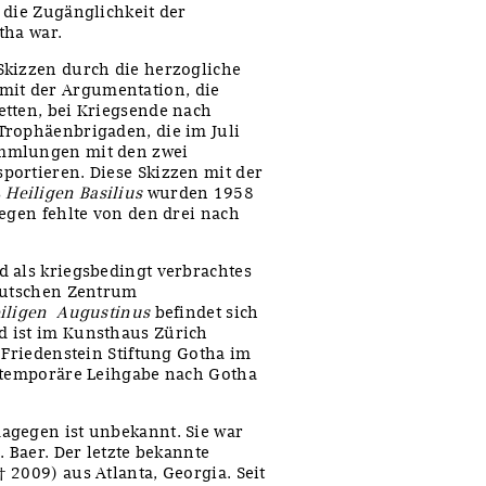
 die Zugänglichkeit der
tha war.
Skizzen durch die herzogliche
it der Argumentation, die
etten, bei Kriegsende nach
Trophäenbrigaden, die im Juli
ammlungen mit den zwei
portieren. Diese Skizzen mit der
s
Heiligen Basilius
wurden 1958
gegen fehlte von den drei nach
 als kriegsbedingt verbrachtes
Deutschen Zentrum
iligen Augustinus
befindet sich
d ist im Kunsthaus Zürich
 Friedenstein Stiftung Gotha im
s temporäre Leihgabe nach Gotha
agegen ist unbekannt. Sie war
. Baer. Der letzte bekannte
 2009) aus Atlanta, Georgia. Seit