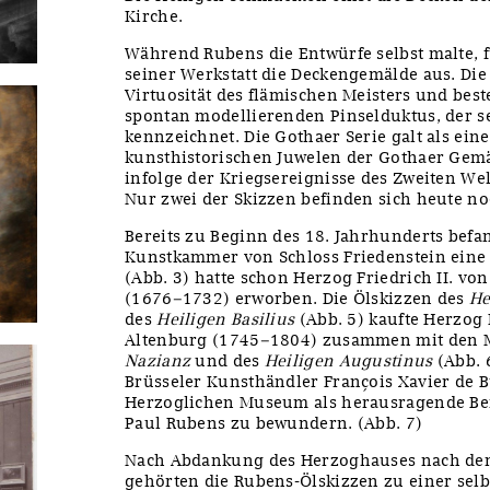
Kirche.
Während Rubens die Entwürfe selbst malte, 
seiner Werkstatt die Deckengemälde aus. Die
Virtuosität des flämischen Meisters und bes
spontan modellierenden Pinselduktus, der s
kennzeichnet. Die Gothaer Serie galt als ein
kunsthistorischen Juwelen der Gothaer Ge
infolge der Kriegsereignisse des Zweiten Wel
Nur zwei der Skizzen befinden sich heute no
Bereits zu Beginn des 18. Jahrhunderts befa
Kunstkammer von Schloss Friedenstein eine
(Abb. 3) hatte schon Herzog Friedrich II. v
(1676–1732) erworben. Die Ölskizzen des
He
des
Heiligen Basilius
(Abb. 5) kaufte Herzog 
Altenburg (1745–1804) zusammen mit den M
Nazianz
und des
Heiligen Augustinus
(Abb. 
Brüsseler Kunsthändler François Xavier de B
Herzoglichen Museum als herausragende Beis
Paul Rubens zu bewundern. (Abb. 7)
Nach Abdankung des Herzoghauses nach dem
gehörten die Rubens-Ölskizzen zu einer sel