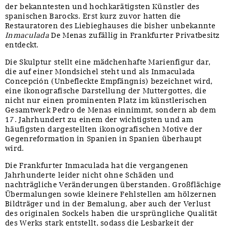
der bekanntesten und hochkarätigsten Künstler des
spanischen Barocks. Erst kurz zuvor hatten die
Restauratoren des Liebieghauses die bisher unbekannte
Inmaculada
De Menas zufällig in Frankfurter Privatbesitz
entdeckt.
Die Skulptur stellt eine mädchenhafte Marienfigur dar,
die auf einer Mondsichel steht und als Inmaculada
Concepción (Unbefleckte Empfängnis) bezeichnet wird,
eine ikonografische Darstellung der Muttergottes, die
nicht nur einen prominenten Platz im künstlerischen
Gesamtwerk Pedro de Menas einnimmt, sondern ab dem
17. Jahrhundert zu einem der wichtigsten und am
häufigsten dargestellten ikonografischen Motive der
Gegenreformation in Spanien in Spanien überhaupt
wird.
Die Frankfurter Inmaculada hat die vergangenen
Jahrhunderte leider nicht ohne Schäden und
nachträgliche Veränderungen überstanden. Großflächige
Übermalungen sowie kleinere Fehlstellen am hölzernen
Bildträger und in der Bemalung, aber auch der Verlust
des originalen Sockels haben die ursprüngliche Qualität
des Werks stark entstellt, sodass die Lesbarkeit der