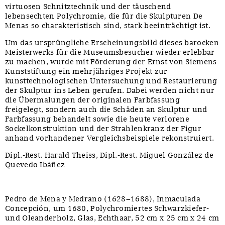
virtuosen Schnitztechnik und der täuschend
lebensechten Polychromie, die für die Skulpturen De
Menas so charakteristisch sind, stark beeinträchtigt ist.
Um das ursprüngliche Erscheinungsbild dieses barocken
Meisterwerks für die Museumsbesucher wieder erlebbar
zu machen, wurde mit Förderung der Ernst von Siemens
Kunststiftung ein mehrjähriges Projekt zur
kunsttechnologischen Untersuchung und Restaurierung
der Skulptur ins Leben gerufen. Dabei werden nicht nur
die Übermalungen der originalen Farbfassung
freigelegt, sondern auch die Schäden an Skulptur und
Farbfassung behandelt sowie die heute verlorene
Sockelkonstruktion und der Strahlenkranz der Figur
anhand vorhandener Vergleichsbeispiele rekonstruiert.
Dipl.-Rest. Harald Theiss, Dipl.-Rest. Miguel González de
Quevedo Ibáñez
Pedro de Mena y Medrano (1628−1688), Inmaculada
Concepción, um 1680, Polychromiertes Schwarzkiefer-
und Oleanderholz, Glas, Echthaar, 52 cm x 25 cm x 24 cm