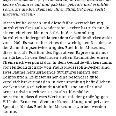
Lehre Cézannes auf und gab klar gebaute und erfühlte
Form, als die Brückemaler ihrer Stilmittel noch recht
ungewiß waren.«
Dieses frühe Wissen und diese frühe Wertschätzung
Buchheims für Paula Modersohn-Becker hat sich nur in
einem einzigen kleinen Stück in der Sammlung
Buchheim niedergeschlagen: dem Gemälde »Birkenwald«
von 1900. Es war daher eines der wichtigsten Desiderate
der Sammlungsentwicklung des Buchheim Museums,
diese initiale Position des figurativen Expressionismus
zu stärken. In den Beständen stellen Baumbilder einen
Themenschwerpunkt dar. In dem Gemälde »Birkenstamm
vor Heidelandschaft« von Paula Modersohn-Becker sind
zwei Bäume herausragende Strukturelemente der
Komposition. Es bietet daher eine besonders gute
Vergleichbarkeit mit den in der Sammlung befindlichen
Werken von Karl Schmidt-Rottluff, Otto Mueller und
Ernst Ludwig Kirchner. Es ist als Glücksfall zu
betrachten, dass dieses Werk nun mit der großzügigen
Hilfe der Ernst von Siemens Kunststiftung und privater
Spender für das Buchheim Museum erworben werden
konnte.