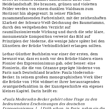
Heidelandschaft. Die braunen, grünen und violetten
Felder werden von einem dunklen Waldsaum zum
Horizont hin abgegrenzt. In seiner Flächen
zusammenfassenden Farbreinheit, mit der zeichenhaften
Klarheit der Schwarz-Weiß-Zeichnung des Baumstamms,
durch den weitgehenden Verzicht auf
raumillusionierende Wirkung und durch die sehr klare,
monumentale Komposition verweist das Bild auf
Prinzipien der Moderne, die wenige Jahre später bei den
Künstlern der Brücke Verbindlichkeit erlangen sollten.
Lothar-Günther Buchheim war einer der ersten, dem
bewusst war, dass es noch vor den Brücke-Malern einen
Pionier des Expressionismus gab, oder besser: eine
Pionierin, die die von Cézanne geprägte Moderne von
Paris nach Deutschland brachte: Paula Modersohn-
Becker. In seinem großen monographischen Werk über
die Brücke von 1956 widmet er ihrer herausragenden
Avantgardefunktion in der Kunstgeschichte ein eigenes
kleines Kapitel. Darin heißt es:
»Paula Modersohn-Becker gehört ohne Frage zu den
bedeutendsten Erscheinungen des deutschen
Expressionismus. […] Früh schon, in Paris, nahm sie die