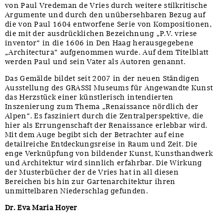
von Paul Vredeman de Vries durch weitere stilkritische
Argumente und durch den unübersehbaren Bezug auf
die von Paul 1604 entworfene Serie von Kompositionen,
die mit der ausdrücklichen Bezeichnung „P.V. vriese
inventor“ in die 1606 in Den Haag herausgegebene
„Architectura“ aufgenommen wurde. Auf dem Titelblatt
werden Paul und sein Vater als Autoren genannt.
Das Gemälde bildet seit 2007 in der neuen Ständigen
Ausstellung des GRASSI Museums für Angewandte Kunst
das Herzstück einer künstlerisch intendierten
Inszenierung zum Thema „Renaissance nördlich der
Alpen“. Es fasziniert durch die Zentralperspektive, die
hier als Errungenschaft der Renaissance erlebbar wird.
Mit dem Auge begibt sich der Betrachter auf eine
detailreiche Entdeckungsreise in Raum und Zeit. Die
enge Verknüpfung von bildender Kunst, Kunsthandwerk
und Architektur wird sinnlich erfahrbar. Die Wirkung
der Musterbücher der de Vries hat in all diesen
Bereichen bis hin zur Gartenarchitektur ihren
unmittelbaren Niederschlag gefunden.
Dr. Eva Maria Hoyer