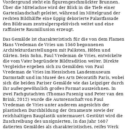
Vordergrund steht ein figurengeschmückter Brunnen.
Über die Mittelachse wird der Blick in die Tiefe einer
Gartenlandschaft geleitet, während im Mittelgrund der
rechten Bildhälfte eine üppig dekorierte Palastfassade
den Bildraum zentralperspektivisch weitet und eine
raffinierte Raumillusion erzeugt.
Das Gemälde ist charakteristisch für die von dem Flamen
Hans Vredeman de Vries um 1560 begonnenen
Architekturdarstellungen mit Palästen, Höfen und
Gärten. Sein Sohn, Paul Vredeman de Vries, entwickelte
die vom Vater begründete Bildtradition weiter. Direkte
Vergleiche ergeben sich zu Gemälden von Paul
Vredeman de Vries im Hessischen Landesmuseum
Darmstadt und im Museé des Arts Décoratifs Paris, wobei
sich die beiden Pariser Gemälde wie das Leipziger durch
ihr außergewöhnlich großes Format auszeichnen. In
zwei Fachgutachten (Thomas Fusenig und Peter van den
Brink, 2012) wurde die Autorenschaft von Paul
Vredeman de Vries unter anderem angesichts der
plastischen Durchbildung der Ornamente sowie der
reichhaltigen Bauplastik untermauert. Gestützt wird die
Zuschreibung des unsignierten, in das Jahr 1607
datierten Gemäldes als charakteristisches, reifes Werk